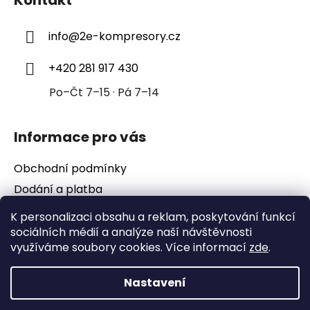
p
a
info
@
2e-kompresory.cz
t
í
+420 281 917 430
Po–Čt 7–15 · Pá 7–14
Informace pro vás
Obchodní podmínky
Dodání a platba
Podmínky ochrany osobních údajů
K personalizaci obsahu a reklam, poskytování funkcí
sociálních médií a analýze naší návštěvnosti
využíváme soubory cookies. Více informací
zde
.
Nastavení
Vytvořil Shoptet
Copyright 2026
2e-kompresory
. Všechna práva