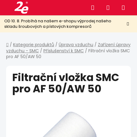
Přejít
Hledat
NÁKUPNÍ
na
obsah
KOŠÍK
OD 10. 8. Probíhá na našem e-shopu výprodej našeho
skladu šroubových a pístových kompresorů
Domů
/
Kategorie produktů
/
Úprava vzduchu
/
Zařízení úpravy
vzduchu - SMC
/
Příslušenství k SMC
/
Filtrační vložka SMC
pro AF 50/AW 50
Filtrační vložka SMC
pro AF 50/AW 50