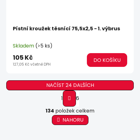
Pístní kroužek těsnící 75,5x2,5 - 1. výbrus
Skladem
(>5 ks)
105 Kč
DO KOŠÍKU
127,05 Kč včetně DPH
NAČÍST 24 DALŠÍCH
S
1
6
t
r
O
á
134
položek celkem
v
n
l
NAHORU
k
á
o
d
v