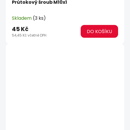
Průtokový šroub M10x1
Skladem
(3 ks)
45 Kč
DO KOŠÍKU
54,45 Kč včetně DPH