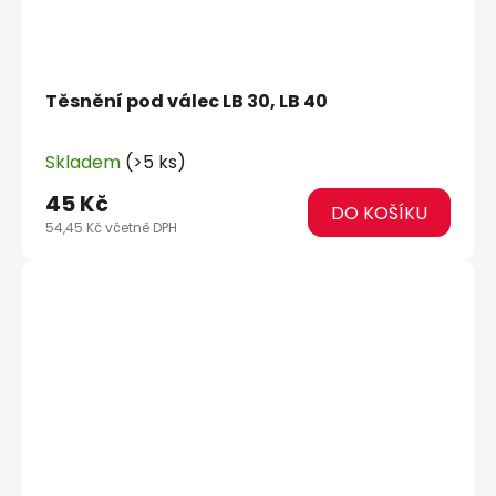
Těsnění pod válec LB 30, LB 40
Skladem
(>5 ks)
45 Kč
DO KOŠÍKU
54,45 Kč včetně DPH