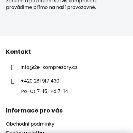
Záruční a pozáruční servis kompresorů
provádíme přímo na naší provozovně.
Z
á
Kontakt
p
a
info
@
2e-kompresory.cz
t
í
+420 281 917 430
Po–Čt 7–15 · Pá 7–14
Informace pro vás
Obchodní podmínky
Dodání a platba