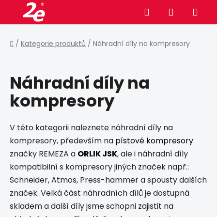
Přejít
Hledat
NÁKUPNÍ
na
obsah
KOŠÍK
Domů
/
Kategorie produktů
/
Náhradní díly na kompresory
Náhradní díly na
kompresory
V této kategorii naleznete náhradní díly na
kompresory, především na
pístové kompresory
značky REMEZA a
ORLIK JSK
, ale i náhradní díly
kompatibilní s kompresory jiných značek např.:
Schneider, Atmos, Press-hammer a spousty dalších
značek. Velká část náhradních dílů je dostupná
skladem a další díly jsme schopni zajistit na