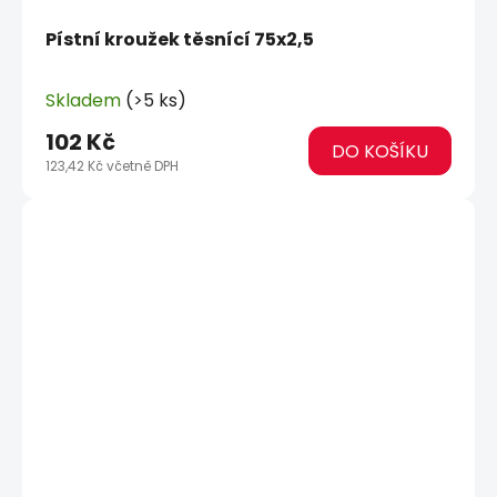
Pístní kroužek těsnící 75x2,5
Skladem
(>5 ks)
102 Kč
DO KOŠÍKU
123,42 Kč včetně DPH