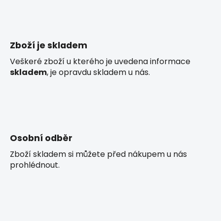
a
á
c
n
í
í
p
r
Zboží je skladem
v
Veškeré zboží u kterého je uvedena informace
k
skladem
, je opravdu skladem u nás.
y
v
ý
p
i
s
Osobní odběr
u
Zboží skladem si můžete před nákupem u nás
prohlédnout.