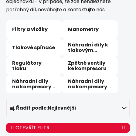
objednávku - v případě, že zde nenaleznete
potřebný díl, neváhejte a
kontaktujte nás
.
Filtry a vložky
Manometry
Náhradní díly k
Tlakové spínače
tlakovým
spínačům
Regulátory
Zpětné ventily
tlaku
ke kompresoru
Náhradní díly
Náhradní díly
na kompresory
na kompresory
Orlík JSK
Remeza
Ř
Řadit podle:
Nejlevnější
a
z
e
OTEVŘÍT FILTR
n