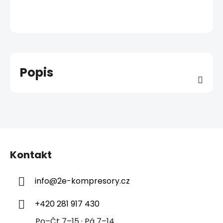
Popis
Z
á
Kontakt
p
a
info
@
2e-kompresory.cz
t
í
+420 281 917 430
Po–Čt 7–15 · Pá 7–14