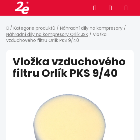
Přejít
Hledat
NÁKUPNÍ
na
obsah
KOŠÍK
Domů
/
Kategorie produktů
/
Náhradní díly na kompresory
/
Náhradní díly na kompresory Orlík JSK
/
Vložka
vzduchového filtru Orlík PKS 9/40
Vložka vzduchového
filtru Orlík PKS 9/40