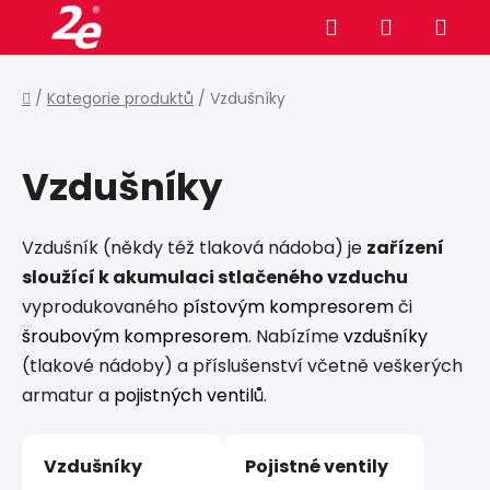
Přejít
Hledat
NÁKUPNÍ
na
obsah
KOŠÍK
Domů
/
Kategorie produktů
/
Vzdušníky
Vzdušníky
Vzdušník (někdy též tlaková nádoba) je
zařízení
sloužící k akumulaci stlačeného vzduchu
vyprodukovaného
pístovým kompresorem
či
šroubovým kompresorem
. Nabízíme
vzdušníky
(tlakové nádoby) a příslušenství včetně veškerých
armatur a
pojistných ventilů
.
Vzdušníky
Pojistné ventily