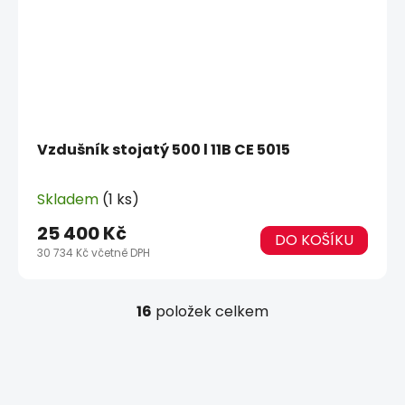
Vzdušník stojatý 500 l 11B CE 5015
Skladem
(1 ks)
25 400 Kč
DO KOŠÍKU
30 734 Kč včetně DPH
16
položek celkem
O
v
l
á
d