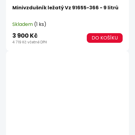
Minivzdušník ležatý Vz 91655-366 - 9 litrů
Skladem
(1 ks)
3 900 Kč
DO KOŠÍKU
4 719 Kč včetně DPH