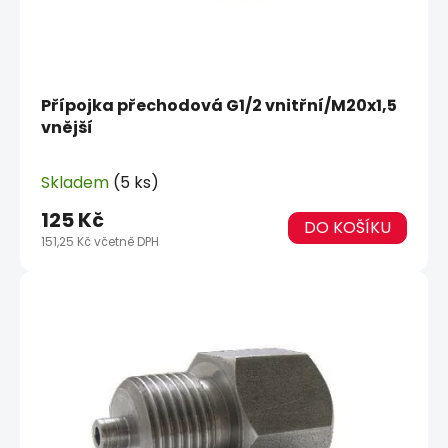
u
k
t
ů
Přípojka přechodová G1/2 vnitřní/M20x1,5
vnější
Skladem
(5 ks)
125 Kč
DO KOŠÍKU
151,25 Kč včetně DPH