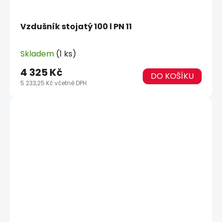
Vzdušník stojatý 100 l PN 11
Skladem
(1 ks)
4 325 Kč
DO KOŠÍKU
5 233,25 Kč včetně DPH