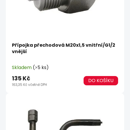
Přípojka přechodová M20x1,5 vnitřní/G1/2
vnější
Skladem
(>5 ks)
135 Kč
DO KOŠÍKU
163,35 Kč včetně DPH