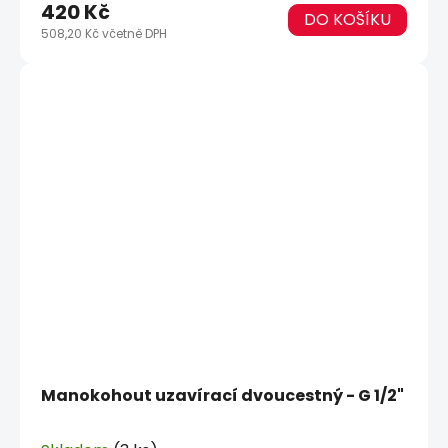
420 Kč
DO KOŠÍKU
508,20 Kč včetně DPH
Manokohout uzavírací dvoucestný - G 1/2"