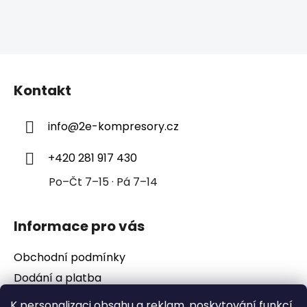
Z
á
Kontakt
p
a
info
@
2e-kompresory.cz
t
í
+420 281 917 430
Po–Čt 7–15 · Pá 7–14
Informace pro vás
Obchodní podmínky
Dodání a platba
Podmínky ochrany osobních údajů
K personalizaci obsahu a reklam, poskytování funkcí