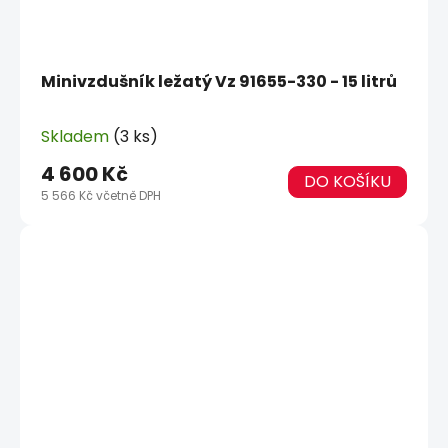
Minivzdušník ležatý Vz 91655-330 - 15 litrů
Skladem
(3 ks)
4 600 Kč
DO KOŠÍKU
5 566 Kč včetně DPH