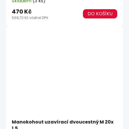
Skladem
(3 ks)
470 Kč
DO KOŠÍKU
568,70 Kč včetně DPH
Manokohout uzavírací dvoucestný M 20x
1,5