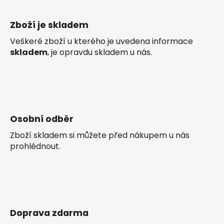
a
c
Zboží je skladem
í
p
Veškeré zboží u kterého je uvedena informace
r
skladem
, je opravdu skladem u nás.
v
k
y
v
ý
p
Osobní odběr
i
Zboží skladem si můžete před nákupem u nás
s
prohlédnout.
u
Doprava zdarma