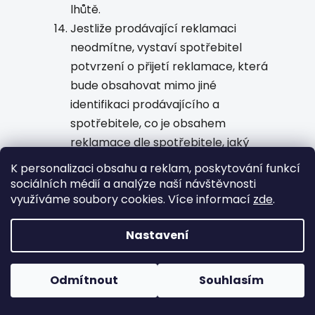
lhůtě.
Jestliže prodávající reklamaci
neodmítne, vystaví spotřebitel
potvrzení o přijetí reklamace, která
bude obsahovat mimo jiné
identifikaci prodávajícího a
spotřebitele, co je obsahem
reklamace dle spotřebitele, jaký
způsob vyřízení reklamace
K personalizaci obsahu a reklam, poskytování funkcí
spotřebitel požaduje, datum a místo
sociálních médií a analýze naší návštěvnosti
využíváme soubory cookies. Více informací
zde
.
přijetí reklamace a podpis
prodávajícího nebo jím pověřeného
Nastavení
pracovníka.
Spotřebitel má právo na úhradu
účelně vynaložených nákladů
Odmítnout
Souhlasím
spojených s uplatněním svého
práva z vadného plnění.