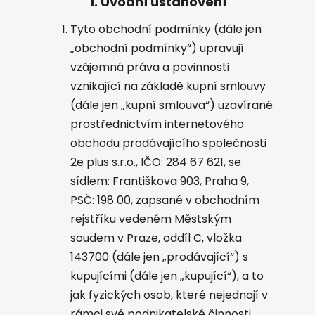
1.
Úvodní ustanovení
Tyto obchodní podmínky (dále jen
„obchodní podmínky“) upravují
vzájemná práva a povinnosti
vznikající na základě kupní smlouvy
(dále jen „kupní smlouva“) uzavírané
prostřednictvím internetového
obchodu prodávajícího společnosti
2e plus s.r.o., IČO: 284 67 621, se
sídlem: Františkova 903, Praha 9,
PSČ: 198 00, zapsané v obchodním
rejstříku vedeném Městským
soudem v Praze, oddíl C, vložka
143700 (dále jen „prodávající“) s
kupujícími (dále jen „kupující“), a to
jak fyzických osob, které nejednají v
rámci své podnikatelské činnosti