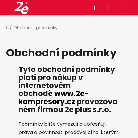
Přejít
Hledat
NÁKUPNÍ
na
obsah
KOŠÍK
Domů
/
Obchodní podmínky
Obchodní podmínky
Tyto obchodní podmínky
platí pro nákup v
internetovém
obchodě
www.2e-
kompresory.cz
provozova
ném firmou 2e plus s.r.o.
Podmínky blíže vymezují a upřesňují
práva a povinnosti prodávajícího, kterým