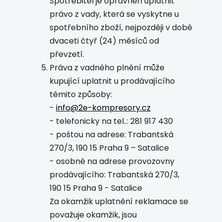
Spotřebitel je oprávněn uplatnit
právo z vady, která se vyskytne u
spotřebního zboží, nejpozději v době
dvaceti čtyř (24) měsíců od
převzetí.
Práva z vadného plnění může
kupující uplatnit u prodávajícího
těmito způsoby:
-
info@2e-kompresory.cz
- telefonicky na tel..: 281 917 430
- poštou na adrese: Trabantská
270/3, 190 15 Praha 9 – Satalice
- osobně na adrese provozovny
prodávajícího: Trabantská 270/3,
190 15 Praha 9 - Satalice
Za okamžik uplatnění reklamace se
považuje okamžik, jsou