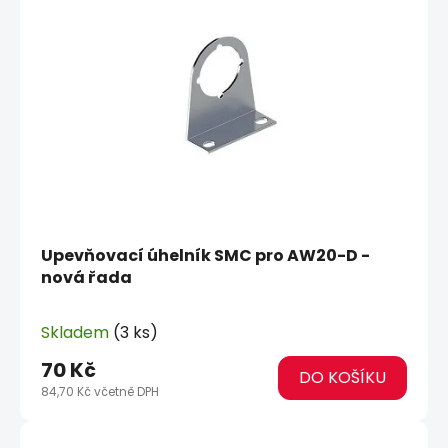
o
i
d
s
u
p
k
r
t
o
ů
d
u
k
t
ů
Upevňovací úhelník SMC pro AW20-D -
nová řada
Skladem
(3 ks)
70 Kč
DO KOŠÍKU
84,70 Kč včetně DPH