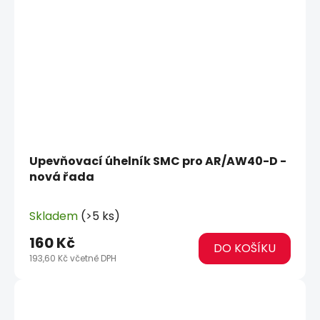
Upevňovací úhelník SMC pro AR/AW40-D -
nová řada
Skladem
(>5 ks)
160 Kč
DO KOŠÍKU
193,60 Kč včetně DPH