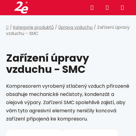
Přejít
Hledat
NÁKUPNÍ
na
obsah
KOŠÍK
Domů
/
Kategorie produktů
/
Úprava vzduchu
/
Zařízení úpravy
vzduchu - SMC
Zařízení úpravy
vzduchu - SMC
Kompresorem vyrobený stlačený vzduch přirozeně
obsahuje mechanické nečistoty, kondenzát a
olejové výpary. Zařízení SMC spolehlivě zajistí, aby
vám tyto agresivní elementy neničily koncová
zařízení připojená ke kompresoru.