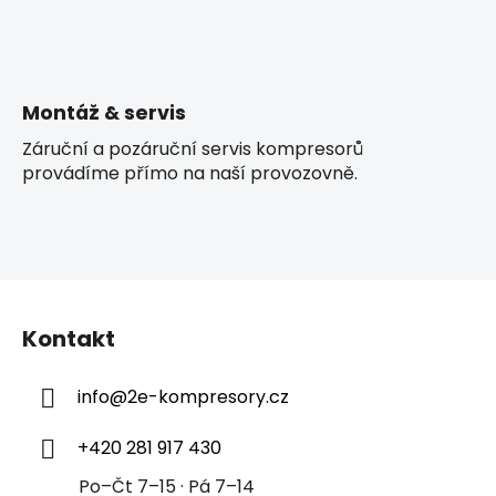
Montáž & servis
Záruční a pozáruční servis kompresorů
provádíme přímo na naší provozovně.
Z
á
Kontakt
p
a
info
@
2e-kompresory.cz
t
í
+420 281 917 430
Po–Čt 7–15 · Pá 7–14