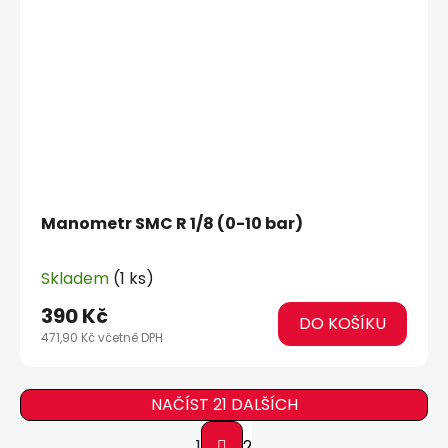
Manometr SMC R 1/8 (0-10 bar)
Skladem
(1 ks)
390 Kč
DO KOŠÍKU
471,90 Kč včetně DPH
NAČÍST 21 DALŠÍCH
S
1
2