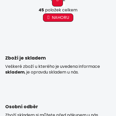
t
r
O
á
45
položek celkem
v
n
l
NAHORU
k
á
o
d
v
a
á
c
n
í
í
p
r
Zboží je skladem
v
Veškeré zboží u kterého je uvedena informace
k
skladem
, je opravdu skladem u nás.
y
v
ý
p
i
s
Osobní odběr
u
Zboží skladem si můžete před nákupem u nás