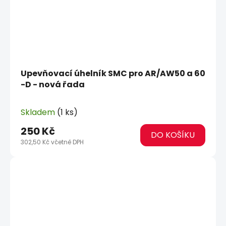
Upevňovací úhelník SMC pro AR/AW50 a 60
-D - nová řada
Skladem
(1 ks)
250 Kč
DO KOŠÍKU
302,50 Kč včetně DPH