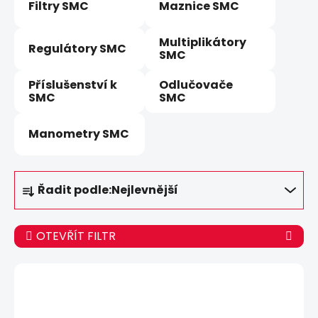
Filtry SMC
Maznice SMC
Multiplikátory
Regulátory SMC
SMC
Příslušenství k
Odlučovače
SMC
SMC
Manometry SMC
Ř
Řadit podle:
Nejlevnější
a
z
e
OTEVŘÍT FILTR
n
í
V
p
ý
r
p