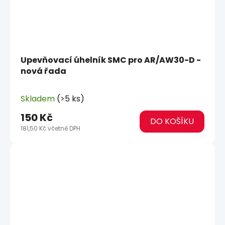
Upevňovací úhelník SMC pro AR/AW30-D -
nová řada
Skladem
(>5 ks)
150 Kč
DO KOŠÍKU
181,50 Kč včetně DPH