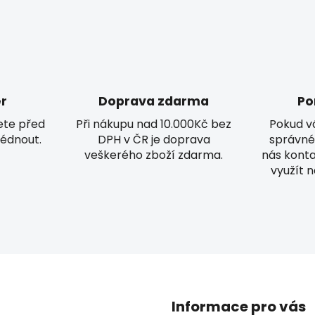
r
Doprava zdarma
Po
ete před
Při nákupu nad 10.000Kč bez
Pokud v
édnout.
DPH v ČR je doprava
správné
veškerého zboží zdarma.
nás kont
využít 
Informace pro vás