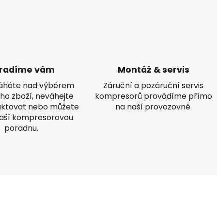
radíme vám
Montáž & servis
áháte nad výběrem
Záruční a pozáruční servis
ho zboží, neváhejte
kompresorů provádíme přímo
aktovat nebo můžete
na naší provozovně.
naší kompresorovou
poradnu.