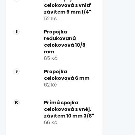
celokovová s vnitř
závitem 6 mm 1/4"
52 Kč
Propojka
redukovaná
celokovová 10/8
mm
85 Kč
Propojka
celokovová 6 mm
62 Kč
Přímá spojka
celokovová s vněj.
závitem 10 mm 3/8"
66 Kč