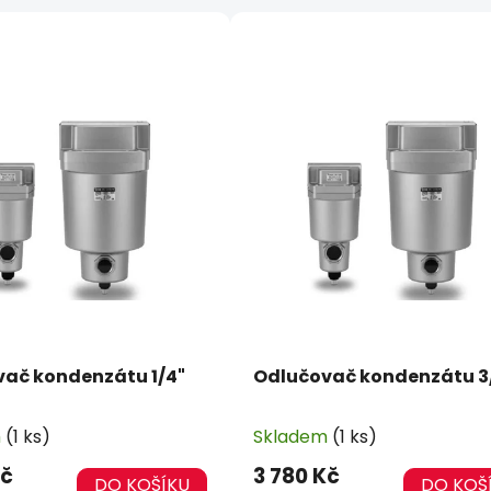
ač kondenzátu 1/4"
Odlučovač kondenzátu 3
m
(1 ks)
Skladem
(1 ks)
Kč
3 780 Kč
DO KOŠÍKU
DO KOŠ