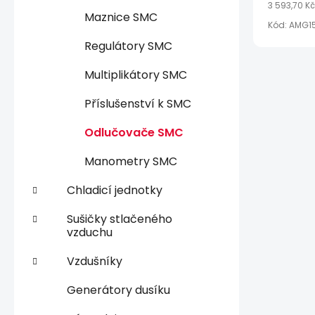
3 593,70 K
Maznice SMC
Kód:
AMG1
Regulátory SMC
Multiplikátory SMC
Příslušenství k SMC
Odlučovače SMC
Manometry SMC
Chladicí jednotky
Sušičky stlačeného
vzduchu
Vzdušníky
Generátory dusíku