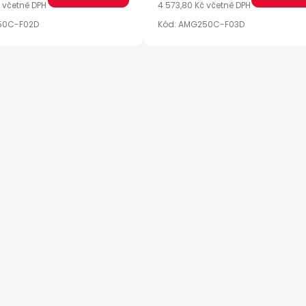
č včetně DPH
4 573,80 Kč včetně DPH
50C-F02D
Kód:
AMG250C-F03D
O
v
l
á
d
a
c
í
p
r
v
k
y
v
ý
p