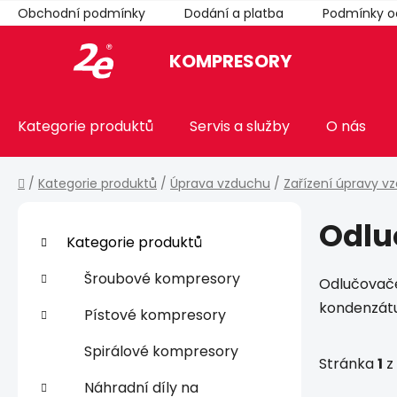
Přejít
Obchodní podmínky
Dodání a platba
Podmínky o
na
obsah
KOMPRESORY
Kategorie produktů
Servis a služby
O nás
Domů
/
Kategorie produktů
/
Úprava vzduchu
/
Zařízení úpravy v
P
Odlu
o
K
Přeskočit
Kategorie produktů
a
kategorie
s
t
t
Šroubové kompresory
Odlučovač
e
r
kondenzát
g
Pístové kompresory
a
o
n
r
Spirálové kompresory
Stránka
1
z
i
n
e
Náhradní díly na
í