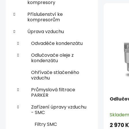
kompresory
V
p
ý
a
Příslušenství ke
kompresorům
p
n
i
e
Úprava vzduchu
s
l
p
Odvaděče kondenzátu
r
Odlučovače oleje z
o
kondenzátu
d
Ohřívače stlačeného
u
vzduchu
k
t
Průmyslová filtrace
ů
PARKER
Odlučov
Zařízení úpravy vzduchu
- SMC
Sklade
Filtry SMC
2 970 