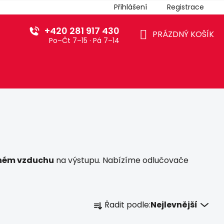
Přihlášení
Registrace
+420 281 917 430
PRÁZDNÝ KOŠÍK
Po–Čt 7–15 · Pá 7–14
NÁKUPNÍ
KOŠÍK
čeném vzduchu
na výstupu. Nabízíme odlučovače
Ř
Řadit podle:
Nejlevnější
a
z