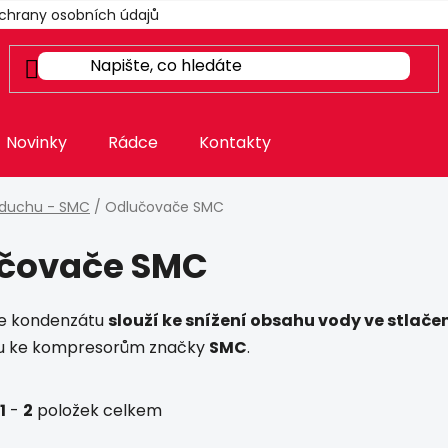
chrany osobních údajů
Novinky
Rádce
Kontakty
zduchu - SMC
/
Odlučovače SMC
čovače SMC
e kondenzátu
slouží ke snížení obsahu vody ve stla
u ke kompresorům značky
SMC
.
1
-
2
položek celkem