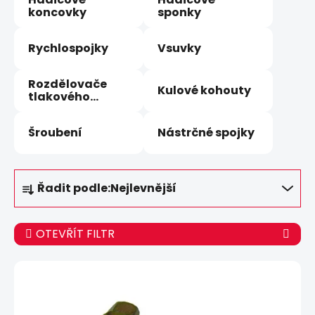
koncovky
sponky
Rychlospojky
Vsuvky
Rozdělovače
Kulové kohouty
tlakového
vzduchu
Šroubení
Nástrčné spojky
Ř
Řadit podle:
Nejlevnější
a
z
e
OTEVŘÍT FILTR
n
í
V
p
ý
r
p