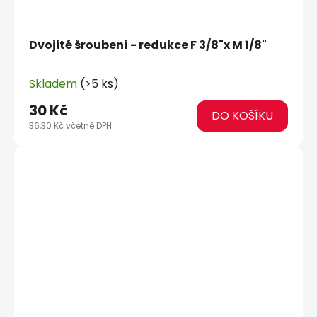
Dvojité šroubení - redukce F 3/8"x M 1/8"
Skladem
(>5 ks)
30 Kč
DO KOŠÍKU
36,30 Kč včetně DPH