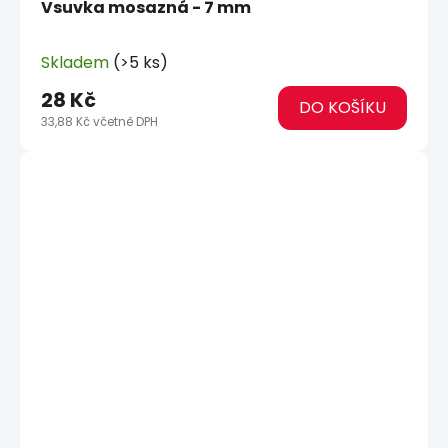
Vsuvka mosazná - 7 mm
Skladem
(>5 ks)
28 Kč
DO KOŠÍKU
33,88 Kč včetně DPH