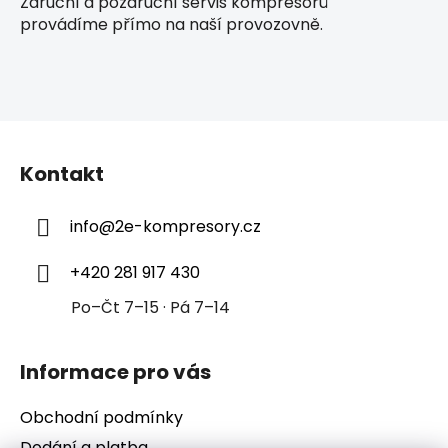
Záruční a pozáruční servis kompresorů
provádíme přímo na naší provozovně.
Z
á
Kontakt
p
a
info
@
2e-kompresory.cz
t
í
+420 281 917 430
Po–Čt 7–15 · Pá 7–14
Informace pro vás
Obchodní podmínky
Dodání a platba