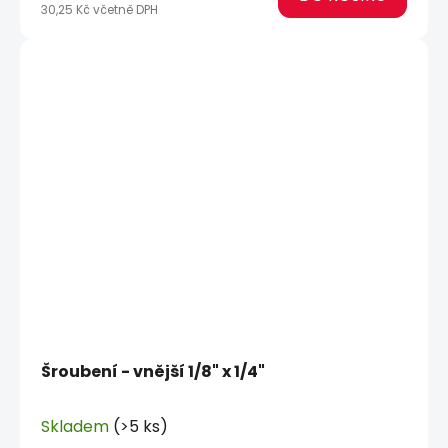
30,25 Kč včetně DPH
Šroubení - vnější 1/8" x 1/4"
Skladem
(>5 ks)