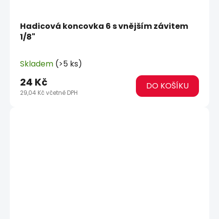
Hadicová koncovka 6 s vnějším závitem
1/8"
Skladem
(>5 ks)
24 Kč
DO KOŠÍKU
29,04 Kč včetně DPH