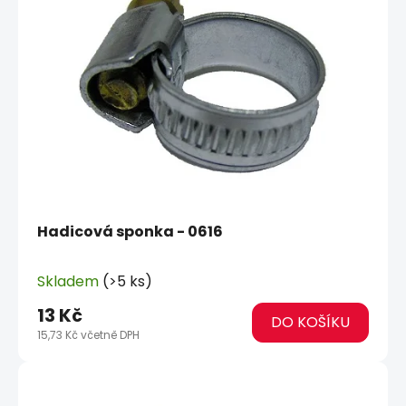
o
i
d
s
u
p
k
r
t
o
ů
d
u
k
t
ů
Hadicová sponka - 0616
Skladem
(>5 ks)
13 Kč
DO KOŠÍKU
15,73 Kč včetně DPH