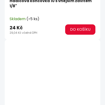
Hadicová koncovka 10 s vnějším závitem
1/8"
Skladem
(>5 ks)
24 Kč
DO KOŠÍKU
29,04 Kč včetně DPH