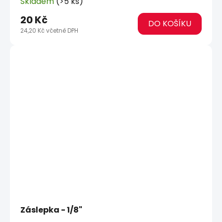
Skladem
(>5 ks)
20 Kč
DO KOŠÍKU
24,20 Kč včetně DPH
Záslepka - 1/8"