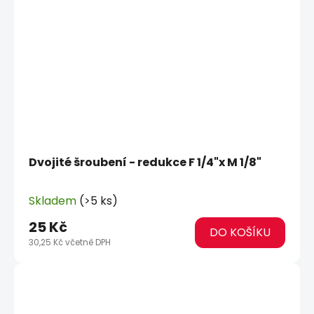
Dvojité šroubení - redukce F 1/4"x M 1/8"
Skladem
(>5 ks)
25 Kč
DO KOŠÍKU
30,25 Kč včetně DPH