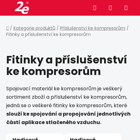
Přejít
Hledat
NÁKUPNÍ
na
obsah
KOŠÍK
Domů
/
Kategorie produktů
/
Příslušenství ke kompresorům
/
Fitinky a příslušenství ke kompresorům
Fitinky a příslušenství
ke kompresorům
Spojovací materiál ke kompresorům je veškerý
sortiment zboží a příslušenství ke kompresorům,
jedná se o veškeré fitinky ke kompresorům, které
slouží ke spojování a propojování jednotlivých
částí aplikace stlačeného vzduchu.
Hadicové
Hadicové