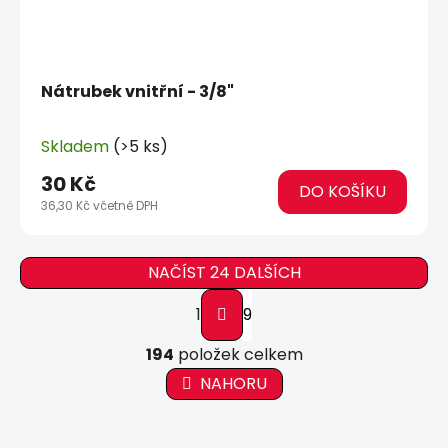
Nátrubek vnitřní - 3/8"
Skladem
(>5 ks)
30 Kč
DO KOŠÍKU
36,30 Kč včetně DPH
NAČÍST 24 DALŠÍCH
S
1
9
t
r
O
á
194
položek celkem
v
n
l
NAHORU
k
á
o
d
v
a