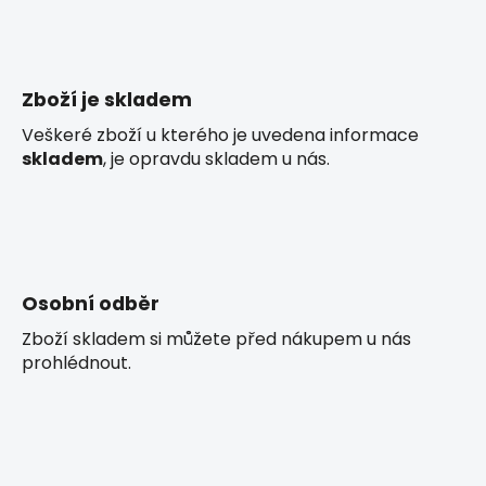
á
c
n
í
í
p
r
Zboží je skladem
v
Veškeré zboží u kterého je uvedena informace
k
skladem
, je opravdu skladem u nás.
y
v
ý
p
i
s
Osobní odběr
u
Zboží skladem si můžete před nákupem u nás
prohlédnout.