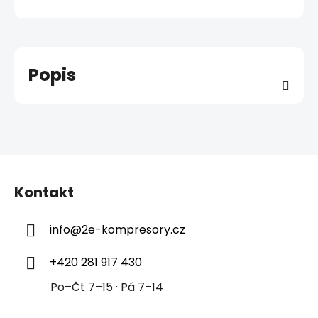
Popis
Z
á
Kontakt
p
a
info
@
2e-kompresory.cz
t
í
+420 281 917 430
Po–Čt 7–15 · Pá 7–14