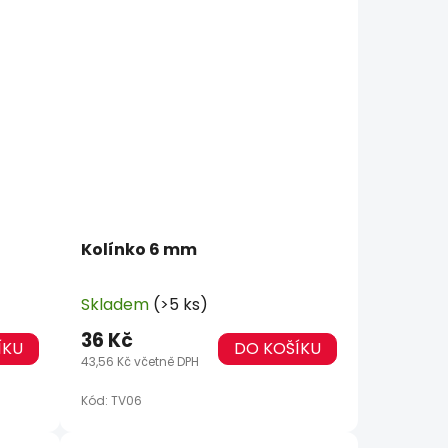
Kolínko 6 mm
Skladem
(>5 ks)
36 Kč
ÍKU
DO KOŠÍKU
43,56 Kč včetně DPH
Kód:
TV06