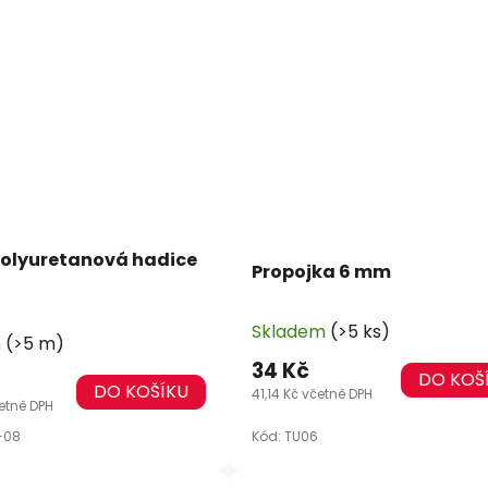
olyuretanová hadice
Propojka 6 mm
Skladem
(>5 ks)
m
(>5 m)
34 Kč
DO KOŠ
DO KOŠÍKU
41,14 Kč včetně DPH
četně DPH
-08
Kód:
TU06