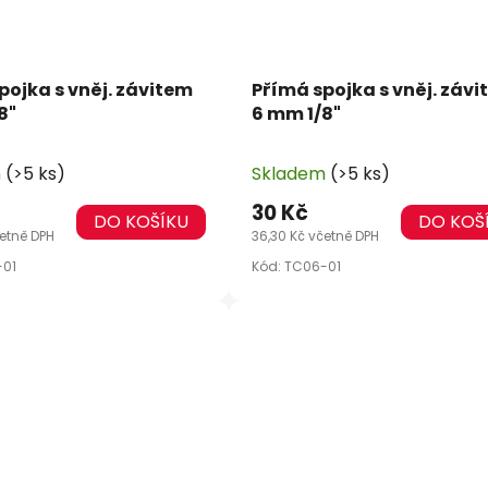
pojka s vněj. závitem
Přímá spojka s vněj. záv
8"
6 mm 1/8"
m
(>5 ks)
Skladem
(>5 ks)
30 Kč
DO KOŠÍKU
DO KOŠ
četně DPH
36,30 Kč včetně DPH
-01
Kód:
TC06-01