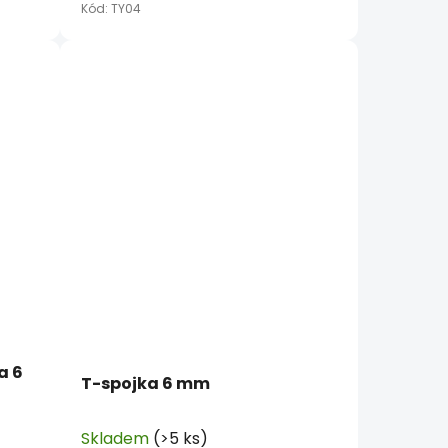
Kód:
TY04
a 6
T-spojka 6 mm
Skladem
(>5 ks)