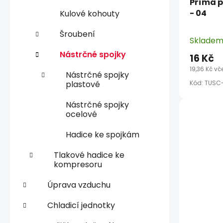
Přímá p
- 04
Kulové kohouty
Šroubení
Sklade
Nástrčné spojky
16 Kč
19,36 Kč vč
Nástrčné spojky
plastové
Kód:
TUSC
Nástrčné spojky
ocelové
Hadice ke spojkám
Tlakové hadice ke
kompresoru
Úprava vzduchu
Chladicí jednotky