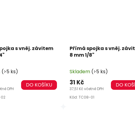
pojka s vněj. závitem
Přímá spojka s vněj. záv
4"
8 mm 1/8"
m
(>5 ks)
Skladem
(>5 ks)
31 Kč
DO KOŠÍKU
DO KOŠ
etně DPH
37,51 Kč včetně DPH
-02
Kód:
TC08-01