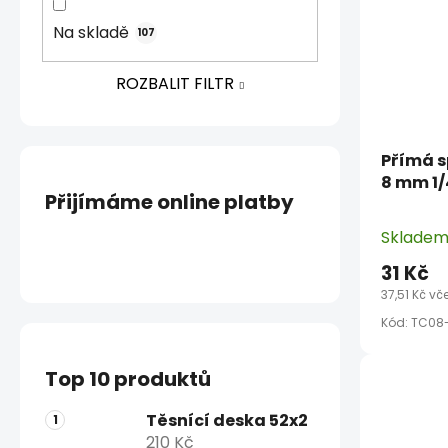
Na skladě
107
ROZBALIT FILTR
Přímá s
8 mm 1/
Přijímáme online platby
Sklade
31 Kč
37,51 Kč vč
Kód:
TC08
Top 10 produktů
Těsnící deska 52x2
210 Kč