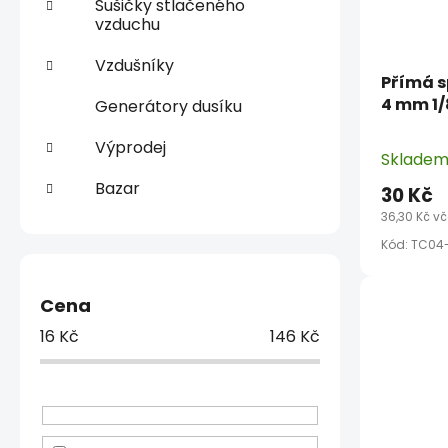
Sušičky stlačeného
vzduchu
Vzdušníky
Přímá s
4 mm 1/
Generátory dusíku
Výprodej
Sklade
Bazar
30 Kč
36,30 Kč v
Kód:
TC04
Cena
16
Kč
146
Kč