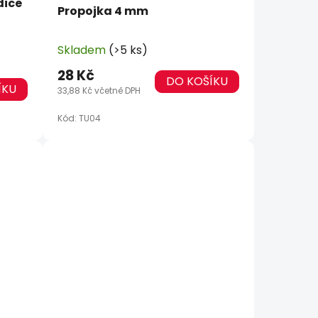
dice
Propojka 4 mm
Skladem
(>5 ks)
28 Kč
DO KOŠÍKU
ÍKU
33,88 Kč včetně DPH
Kód:
TU04