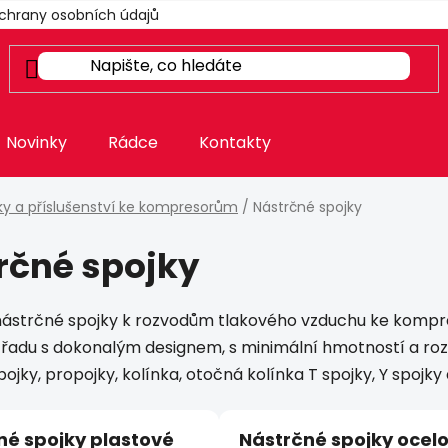
chrany osobních údajů
Novinky
Rádce
Kontakty
nky a příslušenství ke kompresorům
/
Nástrčné spojky
rčné spojky
ástrčné spojky k rozvodům tlakového vzduchu ke kompr
 řadu s dokonalým designem, s minimální hmotností a ro
ojky, propojky, kolínka, otočná kolínka T spojky, Y spojk
né spojky plastové
Nástrčné spojky ocel