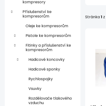
kompresory
p
a
Příslušenství ke
kompresorům
Stránka
1
z
n
e
Oleje ke kompresorům
l
V
Pistole ke kompresorům
ý
p
Fitinky a příslušenství ke
i
kompresorům
s
Hadicové koncovky
p
r
Hadicové sponky
o
Rychlospojky
d
u
Vsuvky
k
t
Rozdělovače tlakového
vzduchu
ů