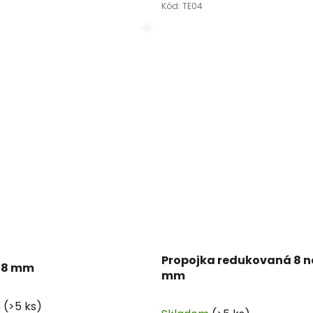
Kód:
TE04
Propojka redukovaná 8 n
o 8 mm
mm
m
(>5 ks)