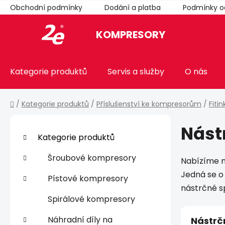
Přejít
Obchodní podmínky
Dodání a platba
Podmínky o
na
obsah
KOMPRESORY
Kategorie produktů
Servis a služby
O nás
Domů
/
Kategorie produktů
/
Příslušenství ke kompresorům
/
Fiti
P
Nást
o
K
Přeskočit
Kategorie produktů
a
kategorie
s
t
t
Šroubové kompresory
Nabízíme n
e
r
Jedná se o
g
Pístové kompresory
a
o
nástrčné sp
n
r
Spirálové kompresory
i
n
e
Náhradní díly na
Nástrč
í