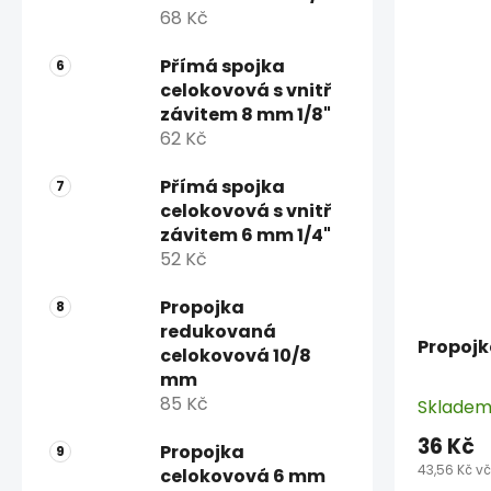
68 Kč
Přímá spojka
celokovová s vnitř
závitem 8 mm 1/8"
62 Kč
Přímá spojka
celokovová s vnitř
závitem 6 mm 1/4"
52 Kč
Propojka
redukovaná
Propoj
celokovová 10/8
mm
85 Kč
Sklade
36 Kč
Propojka
43,56 Kč v
celokovová 6 mm