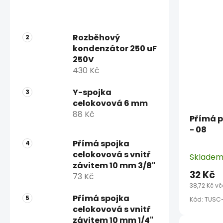
Rozběhový
kondenzátor 250 uF
250V
430 Kč
Y-spojka
celokovová 6 mm
88 Kč
Přímá p
- 08
Přímá spojka
celokovová s vnitř
Sklade
závitem 10 mm 3/8"
32 Kč
73 Kč
38,72 Kč v
Přímá spojka
Kód:
TUSC
celokovová s vnitř
závitem 10 mm 1/4"