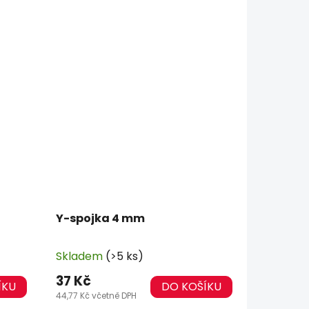
Y-spojka 4 mm
Skladem
(>5 ks)
37 Kč
ÍKU
DO KOŠÍKU
44,77 Kč včetně DPH