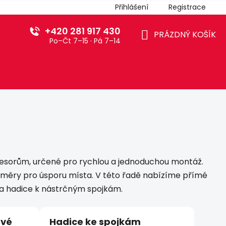
Přihlášení
Registrace
+420 281 917 430
PRÁZDNÝ KOŠÍK
Po–Čt 7–15 · Pá 7–14
NÁKUPNÍ
KOŠÍK
esorům, určené pro rychlou a jednoduchou montáž.
změry pro úsporu místa. V této řadě nabízíme přímé
y a hadice k nástrčným spojkám.
ové
Hadice ke spojkám