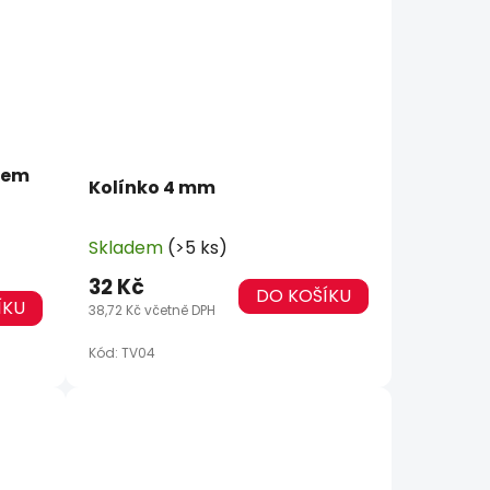
item
Kolínko 4 mm
Skladem
(>5 ks)
32 Kč
DO KOŠÍKU
ÍKU
38,72 Kč včetně DPH
Kód:
TV04