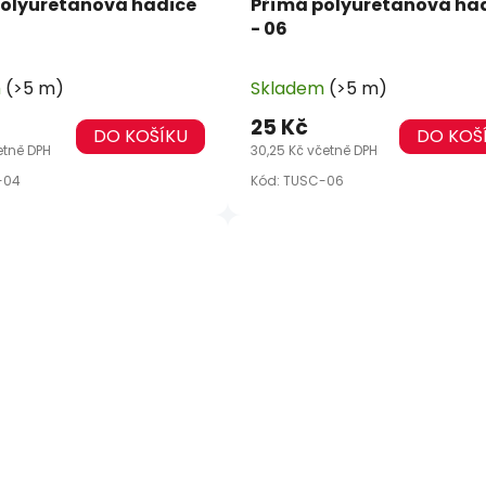
olyuretanová hadice
Přímá polyuretanová ha
- 06
m
(>5 m)
Skladem
(>5 m)
25 Kč
DO KOŠÍKU
DO KOŠ
etně DPH
30,25 Kč včetně DPH
-04
Kód:
TUSC-06