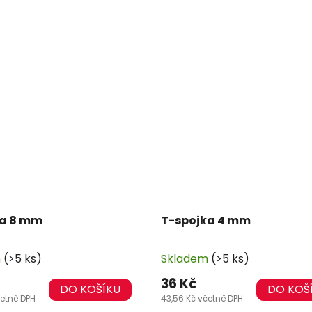
ka 8 mm
T-spojka 4 mm
m
(>5 ks)
Skladem
(>5 ks)
36 Kč
DO KOŠÍKU
DO KOŠ
četně DPH
43,56 Kč včetně DPH