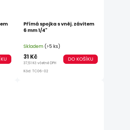
item
Přímá spojka s vněj. závitem
6 mm 1/4"
Skladem
(>5 ks)
31 Kč
ÍKU
DO KOŠÍKU
37,51 Kč včetně DPH
Kód:
TC06-02