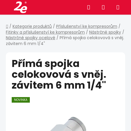
Přejít
Hledat
NÁKUPNÍ
na
obsah
KOŠÍK
Domů
/
Kategorie produktů
/
Příslušenství ke kompresorům
/
Fitinky a příslušenství ke kompresorům
/
Nástrčné spojky
/
Nástrčné spojky ocelové
/
Přímá spojka celokovová s vněj.
závitem 6 mm 1/4"
Přímá spojka
celokovová s vněj.
závitem 6 mm 1/4"
NOVINKA