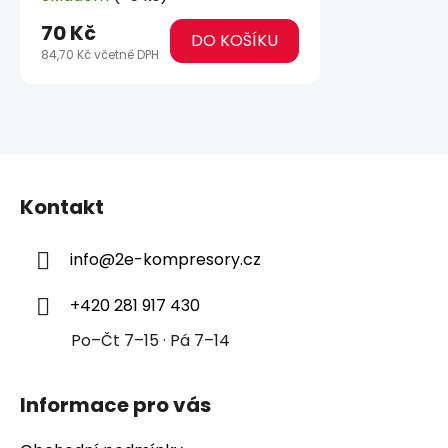
70 Kč
DO KOŠÍKU
84,70 Kč včetně DPH
Z
á
Kontakt
p
a
info
@
2e-kompresory.cz
t
í
+420 281 917 430
Po–Čt 7–15 · Pá 7–14
Informace pro vás