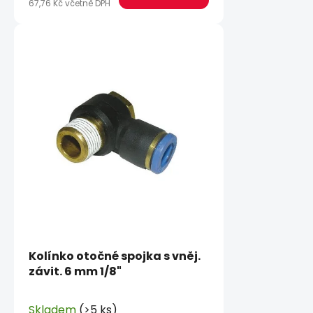
67,76 Kč včetně DPH
Kolínko otočné spojka s vněj.
závit. 6 mm 1/8"
Skladem
(>5 ks)