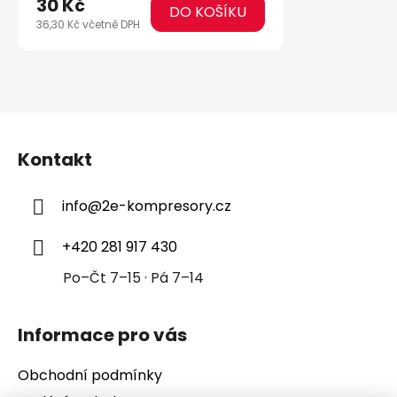
30 Kč
DO KOŠÍKU
36,30 Kč včetně DPH
Z
á
Kontakt
p
a
info
@
2e-kompresory.cz
t
í
+420 281 917 430
Po–Čt 7–15 · Pá 7–14
Informace pro vás
Obchodní podmínky