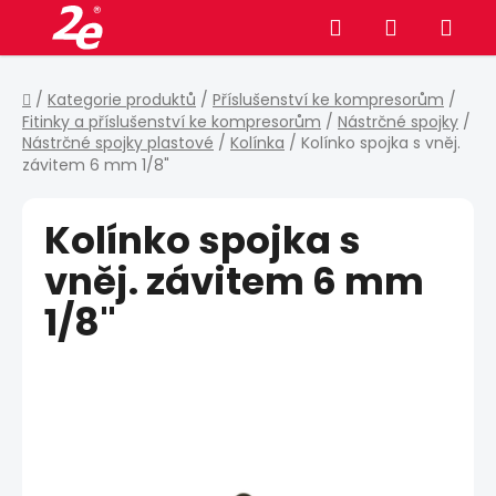
Přejít
Hledat
NÁKUPNÍ
na
obsah
KOŠÍK
Domů
/
Kategorie produktů
/
Příslušenství ke kompresorům
/
Fitinky a příslušenství ke kompresorům
/
Nástrčné spojky
/
Nástrčné spojky plastové
/
Kolínka
/
Kolínko spojka s vněj.
závitem 6 mm 1/8"
Kolínko spojka s
vněj. závitem 6 mm
1/8"