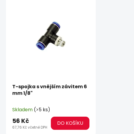
T-spojka s vnějším závitem 6
mm 1/8"
Skladem
(>5 ks)
56 Kč
DO KOŠÍKU
67,76 Kč včetně DPH