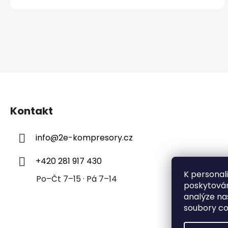
Z
á
Kontakt
p
a
info
@
2e-kompresory.cz
t
í
+420 281 917 430
K personal
Po–Čt 7–15 · Pá 7–14
poskytován
analýze na
soubory co