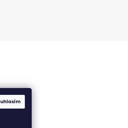
ch údajů
ouhlasím