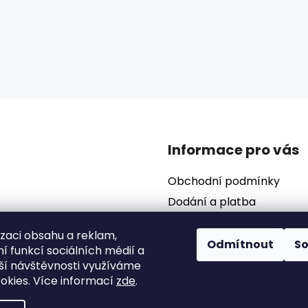
O
v
l
á
d
a
c
Informace pro vás
í
p
Obchodní podmínky
r
v
Dodání a platba
k
Podmínky ochrany osobní
y
izaci obsahu a reklam,
v
Odmítnout
S
í funkcí sociálních médií a
ý
ší návštěvnosti využíváme
p
okies. Více informací
zde
.
i
s