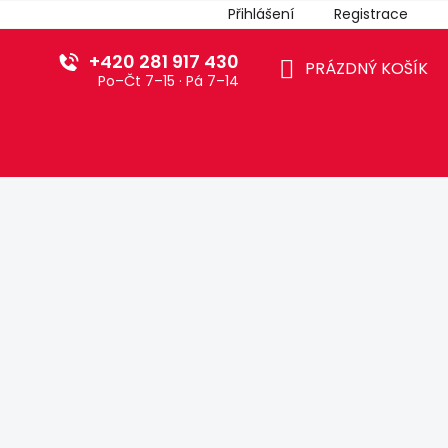
Přihlášení
Registrace
+420 281 917 430
PRÁZDNÝ KOŠÍK
Po–Čt 7–15 · Pá 7–14
NÁKUPNÍ
KOŠÍK