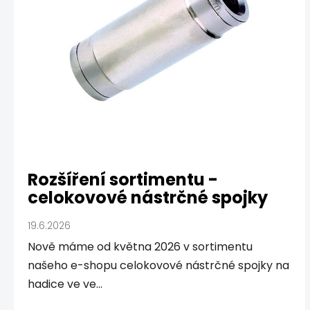
č
l
á
n
k
ů
Rozšíření sortimentu -
celokovové nástrčné spojky
19.6.2026
Nově máme od května 2026 v sortimentu
našeho e-shopu celokovové nástrčné spojky na
hadice ve ve...