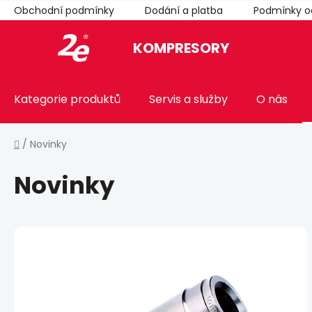
Přejít
Obchodní podmínky
Dodání a platba
Podmínky o
na
obsah
KOMPRESORY
Kategorie produktů
Servis a služby
O nás
Domů
/
Novinky
Novinky
V
ý
p
i
s