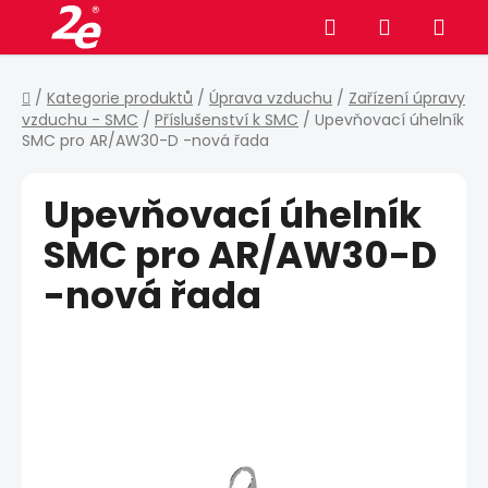
Přejít
Hledat
NÁKUPNÍ
na
obsah
KOŠÍK
Domů
/
Kategorie produktů
/
Úprava vzduchu
/
Zařízení úpravy
vzduchu - SMC
/
Příslušenství k SMC
/
Upevňovací úhelník
SMC pro AR/AW30-D -nová řada
Upevňovací úhelník
SMC pro AR/AW30-D
-nová řada