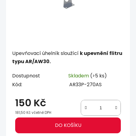
Upevňovací úhelník sloužící
k upevnění flitru
typu AR/AW30.
Dostupnost
Skladem
(>5 ks)
Kód:
AR33P-270AS
150 Kč
181,50 Kč včetně DPH
Měrná cena:
DO KOŠÍKU