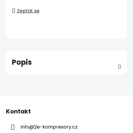
Zeptat se
Popis
Z
á
Kontakt
p
a
info
@
2e-kompresory.cz
t