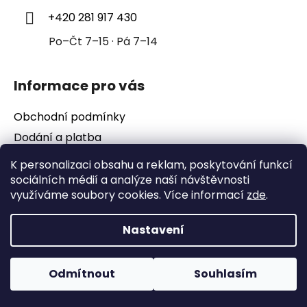
í
+420 281 917 430
Po–Čt 7–15 · Pá 7–14
Informace pro vás
Obchodní podmínky
Dodání a platba
Podmínky ochrany osobních údajů
K personalizaci obsahu a reklam, poskytování funkcí
sociálních médií a analýze naší návštěvnosti
využíváme soubory cookies. Více informací
zde
.
Nastavení
Vytvořil Shoptet
Copyright 2026
2e-kompresory
. Všechna práva
vyhrazena.
Upravit nastavení cookies
E-shop od Juli&Tom
Odmítnout
Souhlasím