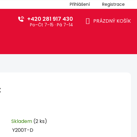
Přihlášení
Registrace
+420 281 917 430
PRÁZDNÝ KOŠÍK
Po–Čt 7–15 · Pá 7–14
NÁKUPNÍ
KOŠÍK
C
Skladem
(2 ks)
Y200T-D