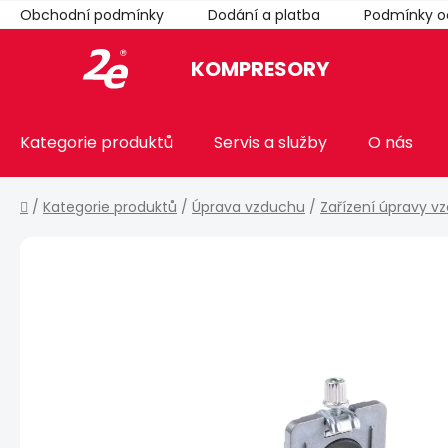
Přejít
Obchodní podmínky
Dodání a platba
Podmínky o
na
obsah
KOMPRESORY
Kategorie produktů
Servis a služby
O nás
Domů
/
Kategorie produktů
/
Úprava vzduchu
/
Zařízení úpravy v