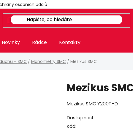
chrany osobních údajů
Novinky
Rádce
Kontakty
zduchu - SMC
/
Manometry SMC
/
Mezikus SMC
Mezikus SM
Mezikus SMC Y200T-D
Dostupnost
Kód: