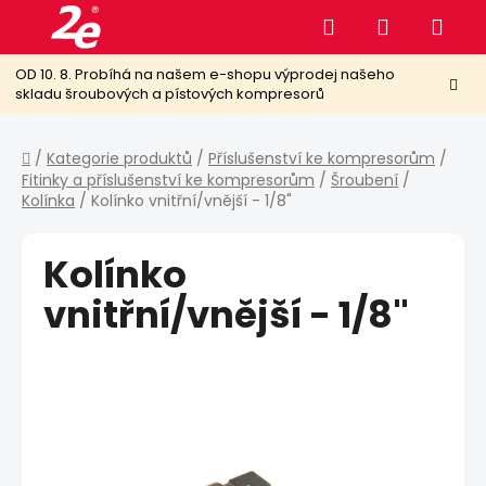
Přejít
Hledat
NÁKUPNÍ
na
obsah
KOŠÍK
OD 10. 8. Probíhá na našem e-shopu výprodej našeho
skladu šroubových a pístových kompresorů
Domů
/
Kategorie produktů
/
Příslušenství ke kompresorům
/
Fitinky a příslušenství ke kompresorům
/
Šroubení
/
Kolínka
/
Kolínko vnitřní/vnější - 1/8"
Kolínko
vnitřní/vnější - 1/8"