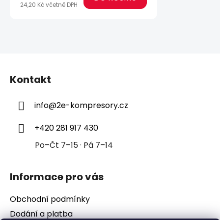
24,20 Kč včetně DPH
Z
á
Kontakt
p
a
info
@
2e-kompresory.cz
t
í
+420 281 917 430
Po–Čt 7–15 · Pá 7–14
Informace pro vás
Obchodní podmínky
Dodání a platba