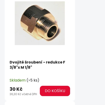
Dvojité šroubení - redukce F
3/8"x M 1/8"
Skladem
(>5 ks)
30 Kč
DO KOŠÍKU
36,30 Kč včetně DPH