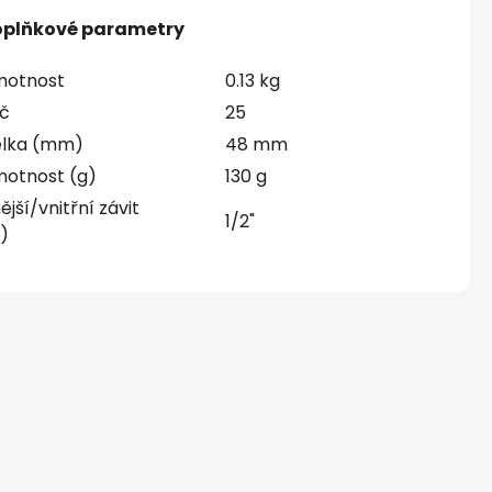
plňkové parametry
otnost
0.13 kg
íč
25
lka (mm)
48 mm
otnost (g)
130 g
ější/vnitřní závit
1/2"
)