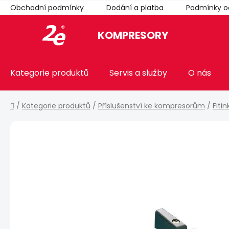
Přejít
Obchodní podmínky
Dodání a platba
Podmínky o
na
obsah
KOMPRESORY
Kategorie produktů
Servis a služby
O nás
Domů
/
Kategorie produktů
/
Příslušenství ke kompresorům
/
Fiti