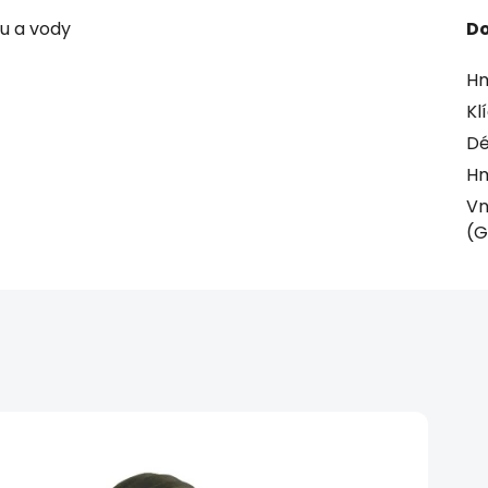
u a vody
Do
Hm
Kl
Dé
Hm
Vn
(G