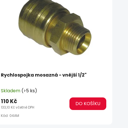
Rychlospojka mosazná - vnější 1/2"
Skladem
(>5 ks)
110 Kč
DO KOŠÍKU
133,10 Kč včetně DPH
Kód:
04AM