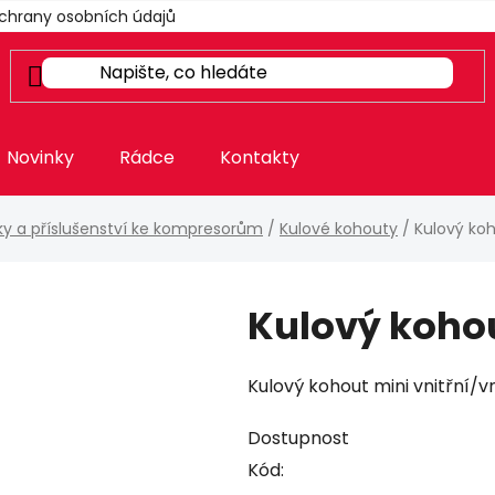
chrany osobních údajů
Novinky
Rádce
Kontakty
nky a příslušenství ke kompresorům
/
Kulové kohouty
/
Kulový koh
Kulový kohout
Kulový kohout mini vnitřní/vni
Dostupnost
Kód: