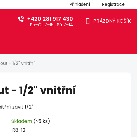
Přihlášení
Registrace
+420 281 917 430
PRÁZDNÝ KOŠÍK
Po–Čt 7–15 · Pá 7–14
NÁKUPNÍ
KOŠÍK
out - 1/2" vnitřní
 - 1/2" vnitřní
třní závit 1/2"
Skladem
(>5 ks)
R8-12