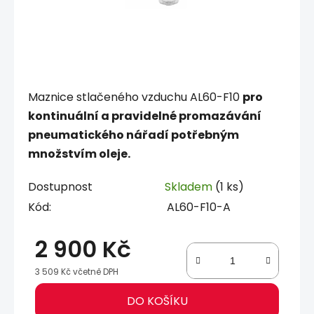
Maznice stlačeného vzduchu AL60-F10
pro
kontinuální a pravidelné promazávání
pneumatického nářadí potřebným
množstvím oleje.
Dostupnost
Skladem
(1 ks)
Kód:
AL60-F10-A
2 900 Kč
3 509 Kč včetně DPH
Měrná cena:
DO KOŠÍKU