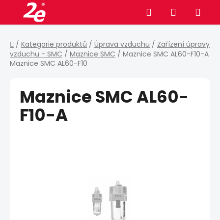
Přejít
Hledat
NÁKUPNÍ
na
obsah
KOŠÍK
Domů
/
Kategorie produktů
/
Úprava vzduchu
/
Zařízení úpravy
vzduchu - SMC
/
Maznice SMC
/
Maznice SMC AL60-F10-A
Maznice SMC AL60-F10
Maznice SMC AL60-
F10-A