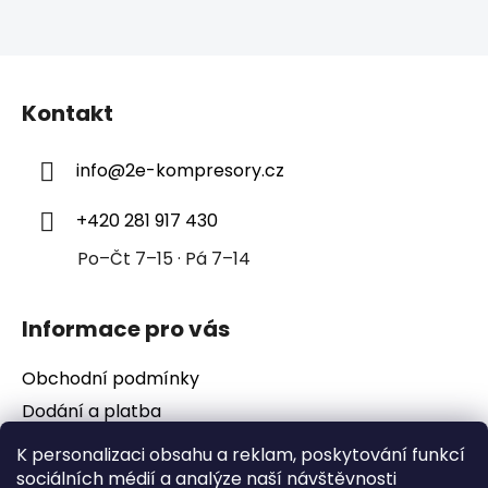
Z
á
Kontakt
p
a
info
@
2e-kompresory.cz
t
í
+420 281 917 430
Po–Čt 7–15 · Pá 7–14
Informace pro vás
Obchodní podmínky
Dodání a platba
Podmínky ochrany osobních údajů
K personalizaci obsahu a reklam, poskytování funkcí
sociálních médií a analýze naší návštěvnosti