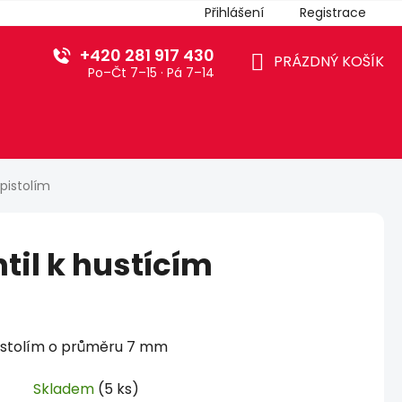
Přihlášení
Registrace
+420 281 917 430
PRÁZDNÝ KOŠÍK
Po–Čt 7–15 · Pá 7–14
NÁKUPNÍ
KOŠÍK
 pistolím
til k hustícím
pistolím o průměru 7 mm
Skladem
(5 ks)