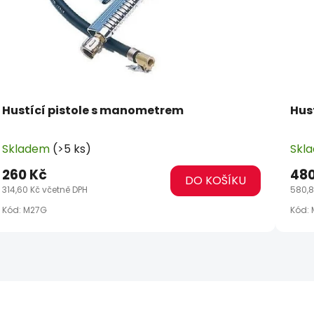
Hustící pistole s manometrem
Hus
Skladem
(>5 ks)
Skl
260 Kč
480
DO KOŠÍKU
314,60 Kč včetně DPH
580,8
Kód:
M27G
Kód: