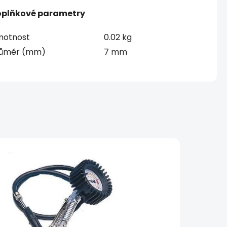
plňkové parametry
otnost
0.02 kg
ůměr (mm)
7 mm