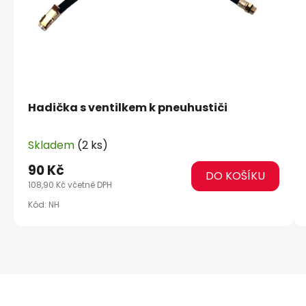
Hadička s ventilkem k pneuhustiči
Skladem
(2 ks)
90 Kč
DO KOŠÍKU
108,90 Kč včetně DPH
Kód:
NH
Z