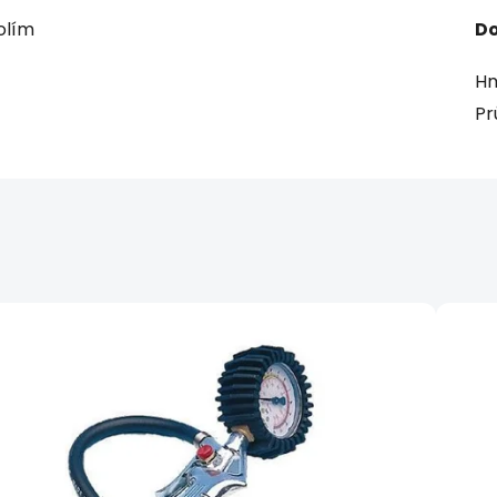
olím
Do
Hm
Pr