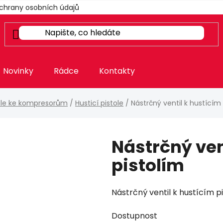
chrany osobních údajů
Novinky
Rádce
Kontakty
ole ke kompresorům
/
Husticí pistole
/
Nástrčný ventil k hustícím
Nástrčný ven
pistolím
Nástrčný ventil k hustícím 
Dostupnost