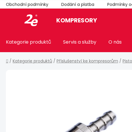
Přejít
Obchodní podmínky
Dodání a platba
Podmínky o
na
obsah
KOMPRESORY
Kategorie produktů
Servis a služby
O nás
Domů
/
Kategorie produktů
/
Příslušenství ke kompresorům
/
Pist