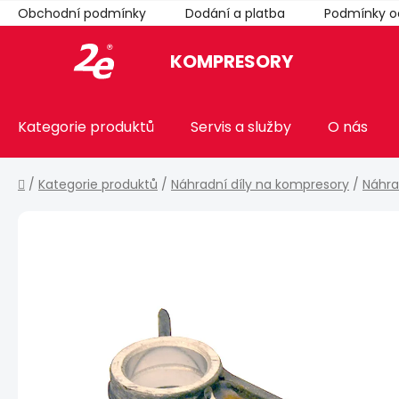
Přejít
Obchodní podmínky
Dodání a platba
Podmínky o
na
obsah
KOMPRESORY
Kategorie produktů
Servis a služby
O nás
Domů
/
Kategorie produktů
/
Náhradní díly na kompresory
/
Náhra