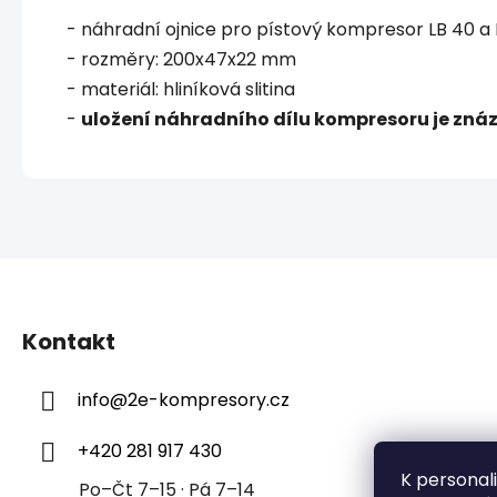
- náhradní ojnice pro pístový kompresor LB 40 a 
- rozměry: 200x47x22 mm
- materiál: hliníková slitina
-
uložení náhradního dílu kompresoru je znázo
Z
á
Kontakt
p
a
info
@
2e-kompresory.cz
t
í
+420 281 917 430
K personal
Po–Čt 7–15 · Pá 7–14