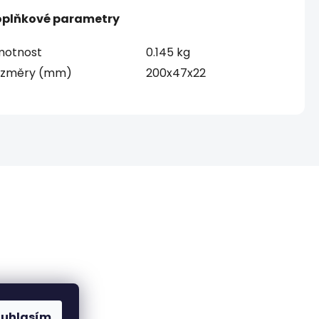
plňkové parametry
otnost
0.145 kg
ozměry (mm)
200x47x22
ch údajů
ouhlasím