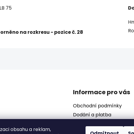
LB 75
Do
Hm
R
rněno na rozkresu - pozice č. 28
Informace pro vás
Obchodní podmínky
Dodání a platba
Podmínky ochrany osobní
izaci obsahu a reklam,
Odmítnout
S