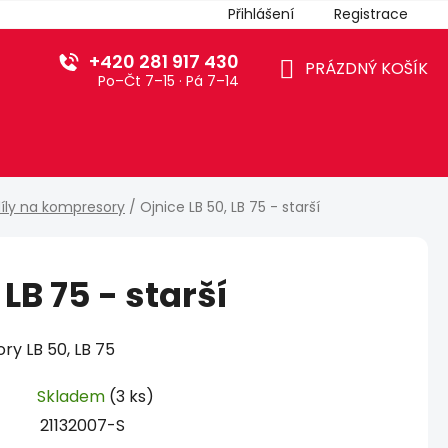
Přihlášení
Registrace
+420 281 917 430
PRÁZDNÝ KOŠÍK
Po–Čt 7–15 · Pá 7–14
NÁKUPNÍ
KOŠÍK
díly na kompresory
/
Ojnice LB 50, LB 75 - starší
 LB 75 - starší
ry LB 50, LB 75
Skladem
(3 ks)
21132007-S