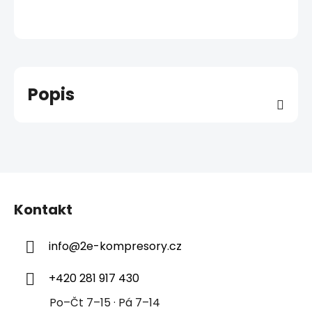
Popis
Z
á
Kontakt
p
a
info
@
2e-kompresory.cz
t
í
+420 281 917 430
Po–Čt 7–15 · Pá 7–14