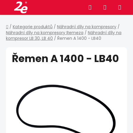
Přejít
Hledat
NÁKUPNÍ
na
obsah
KOŠÍK
Domů
/
Kategorie produktů
/
Náhradní díly na kompresory
/
Náhradní díly na kompresory Remeza
/
Náhradní díly na
kompresor LB 30, LB 40
/
Řemen A 1400 - LB40
Řemen A 1400 - LB40