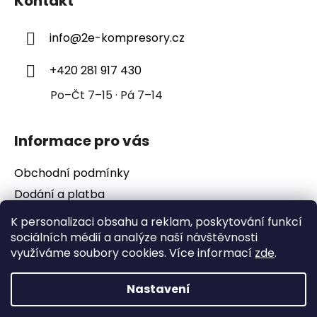
Kontakt
p
a
info
@
2e-kompresory.cz
t
í
+420 281 917 430
Po–Čt 7–15 · Pá 7–14
Informace pro vás
Obchodní podmínky
Dodání a platba
Podmínky ochrany osobních údajů
K personalizaci obsahu a reklam, poskytování funkcí
sociálních médií a analýze naší návštěvnosti
využíváme soubory cookies. Více informací
zde
.
Nastavení
Vytvořil Shoptet
Copyright 2026
2e-kompresory
. Všechna práva