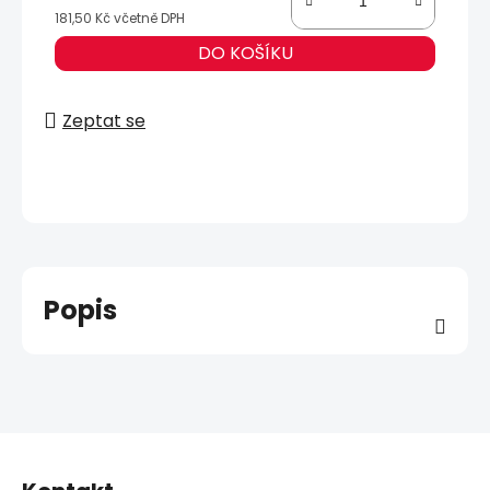
181,50 Kč včetně DPH
Měrná cena:
DO KOŠÍKU
Zeptat se
Popis
Z
á