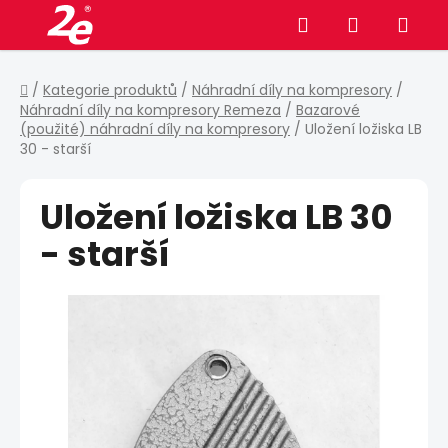
Přejít
Hledat
NÁKUPNÍ
na
obsah
KOŠÍK
Domů
/
Kategorie produktů
/
Náhradní díly na kompresory
/
Náhradní díly na kompresory Remeza
/
Bazarové
(použité) náhradní díly na kompresory
/
Uložení ložiska LB
30 - starší
Uložení ložiska LB 30
- starší