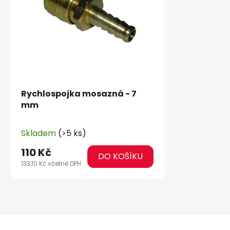
Rychlospojka mosazná - 7
mm
Skladem
(>5 ks)
110 Kč
DO KOŠÍKU
133,10 Kč včetně DPH
Z