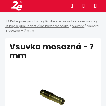
Přejít
Hledat
NÁKUPNÍ
na
obsah
KOŠÍK
Domů
/
Kategorie produktů
/
Příslušenství ke kompresorům
/
Fitinky a příslušenství ke kompresorům
/
Vsuvky
/
Vsuvka
mosazná - 7 mm
Vsuvka mosazná - 7
mm