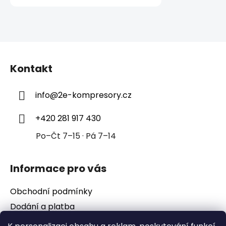
Z
á
Kontakt
p
a
info
@
2e-kompresory.cz
t
í
+420 281 917 430
Po–Čt 7–15 · Pá 7–14
Informace pro vás
Obchodní podmínky
Dodání a platba
Podmínky ochrany osobních údajů