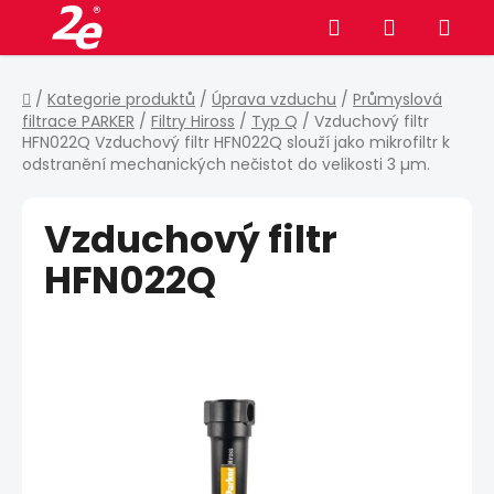
Přejít
Hledat
NÁKUPNÍ
na
obsah
KOŠÍK
Domů
/
Kategorie produktů
/
Úprava vzduchu
/
Průmyslová
filtrace PARKER
/
Filtry Hiross
/
Typ Q
/
Vzduchový filtr
HFN022Q
Vzduchový filtr HFN022Q slouží jako mikrofiltr k
odstranění mechanických nečistot do velikosti 3 µm.
Vzduchový filtr
HFN022Q