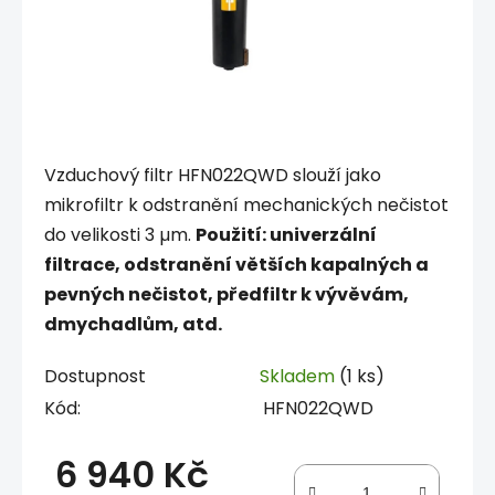
Vzduchový filtr HFN022QWD slouží jako
mikrofiltr k odstranění mechanických nečistot
do velikosti 3 µm.
Použití: univerzální
filtrace, odstranění větších kapalných a
pevných nečistot, předfiltr k vývěvám,
dmychadlům, atd.
Dostupnost
Skladem
(1 ks)
Kód:
HFN022QWD
6 940 Kč