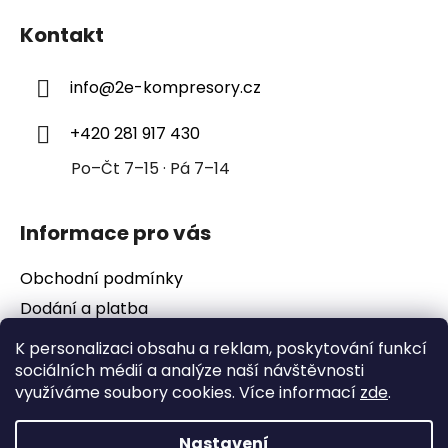
á
Kontakt
p
a
info
@
2e-kompresory.cz
t
í
+420 281 917 430
Po–Čt 7–15 · Pá 7–14
Informace pro vás
Obchodní podmínky
Dodání a platba
Podmínky ochrany osobních údajů
K personalizaci obsahu a reklam, poskytování funkcí
sociálních médií a analýze naší návštěvnosti
využíváme soubory cookies. Více informací
zde
.
Nastavení
Vytvořil Shoptet