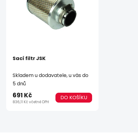
Sací filtr JSK
Skladem u dodavatele, u vás do
5 dnů
691 Kč
DO KOŠÍKU
836,11 Kč včetně DPH
Z