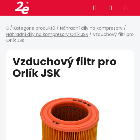
Přejít
Hledat
NÁKUPNÍ
na
obsah
KOŠÍK
Domů
/
Kategorie produktů
/
Náhradní díly na kompresory
/
Náhradní díly na kompresory Orlík JSK
/
Vzduchový filtr pro
Orlík JSK
Vzduchový filtr pro
Orlík JSK