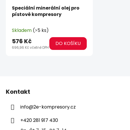
Speciální minerální olej pro
pístové kompresory
Skladem
(>5 ks)
576 Kč
DO KOŠÍKU
696,96 Kč včetně DPH
Z
á
Kontakt
p
a
info
@
2e-kompresory.cz
t
í
+420 281 917 430