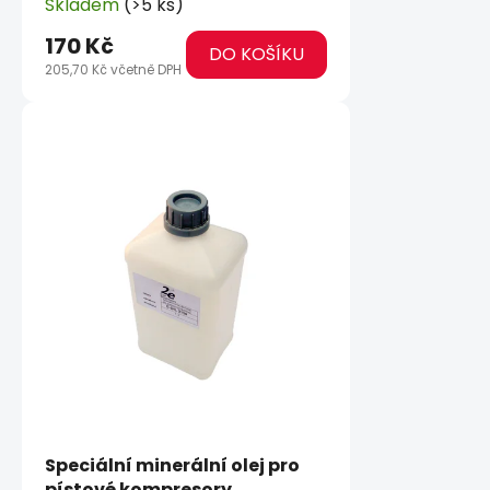
Skladem
(>5 ks)
170 Kč
DO KOŠÍKU
205,70 Kč včetně DPH
Speciální minerální olej pro
pístové kompresory