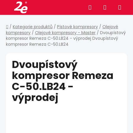
Přejít
Hledat
NÁKUPNÍ
na
obsah
KOŠÍK
Domů
/
Kategorie produktů
/
Pístové kompresory
/
Olejové
kompresory
/
Olejové kompresory - Master
/
Dvoupístový
kompresor Remeza C-50.LB24 - výprodej
Dvoupístový
kompresor Remeza C-50.LB24
Dvoupístový
kompresor Remeza
C-50.LB24 -
výprodej