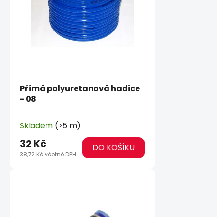
Přímá polyuretanová hadice
- 08
Skladem
(>5 m)
32 Kč
DO KOŠÍKU
38,72 Kč včetně DPH