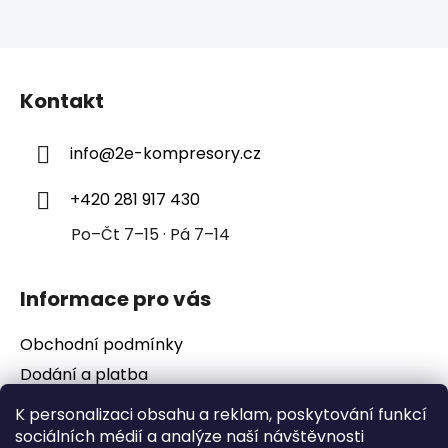
Z
á
Kontakt
p
a
info
@
2e-kompresory.cz
t
í
+420 281 917 430
Po–Čt 7–15 · Pá 7–14
Informace pro vás
Obchodní podmínky
Dodání a platba
Podmínky ochrany osobních údajů
K personalizaci obsahu a reklam, poskytování funkcí
sociálních médií a analýze naší návštěvnosti