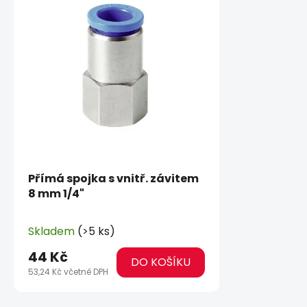
Přímá spojka s vnitř. závitem
8 mm 1/4"
Skladem
(>5 ks)
44 Kč
DO KOŠÍKU
53,24 Kč včetně DPH