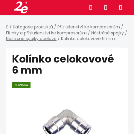
Přejít
Hledat
NÁKUPNÍ
na
obsah
KOŠÍK
Domů
/
Kategorie produktů
/
Příslušenství ke kompresorům
/
Fitinky a příslušenství ke kompresorům
/
Nástrčné spojky
/
Nástrčné spojky ocelové
/
Kolínko celokovové 6 mm
Kolínko celokovové
6 mm
NOVINKA