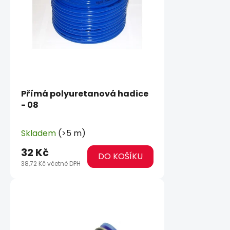
Přímá polyuretanová hadice
- 08
Skladem
(>5 m)
32 Kč
DO KOŠÍKU
38,72 Kč včetně DPH