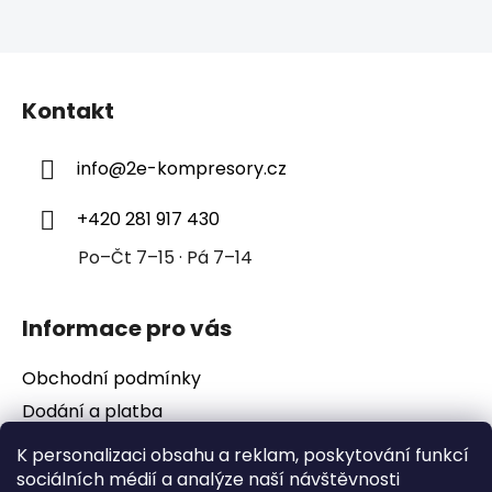
Z
á
Kontakt
p
a
info
@
2e-kompresory.cz
t
í
+420 281 917 430
Po–Čt 7–15 · Pá 7–14
Informace pro vás
Obchodní podmínky
Dodání a platba
Podmínky ochrany osobních údajů
K personalizaci obsahu a reklam, poskytování funkcí
sociálních médií a analýze naší návštěvnosti