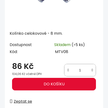
Kolínko celokovové - 8 mm.
Dostupnost
Skladem
(>5 ks)
Kód:
MTV08
86 Kč
104,06 Kč včetně DPH
Měrná cena:
DO KOŠÍKU
Zeptat se