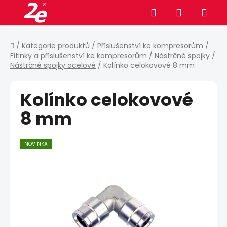
Přejít
Hledat
NÁKUPNÍ
na
obsah
KOŠÍK
Domů
/
Kategorie produktů
/
Příslušenství ke kompresorům
/
Fitinky a příslušenství ke kompresorům
/
Nástrčné spojky
/
Nástrčné spojky ocelové
/
Kolínko celokovové 8 mm
Kolínko celokovové
8 mm
NOVINKA