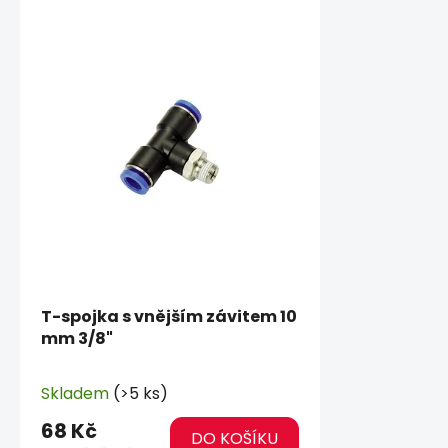
T-spojka s vnějším závitem 10
mm 3/8"
Skladem
(>5 ks)
68 Kč
DO KOŠÍKU