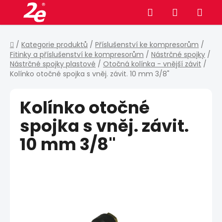
Přejít
Hledat
NÁKUPNÍ
na
obsah
KOŠÍK
Domů
/
Kategorie produktů
/
Příslušenství ke kompresorům
/
Fitinky a příslušenství ke kompresorům
/
Nástrčné spojky
/
Nástrčné spojky plastové
/
Otočná kolínka - vnější závit
/
Kolínko otočné spojka s vněj. závit. 10 mm 3/8"
Kolínko otočné
spojka s vněj. závit.
10 mm 3/8"