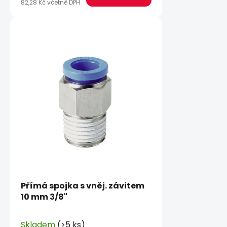
82,28 Kč včetně DPH
Přímá spojka s vněj. závitem
10 mm 3/8"
Skladem
(>5 ks)