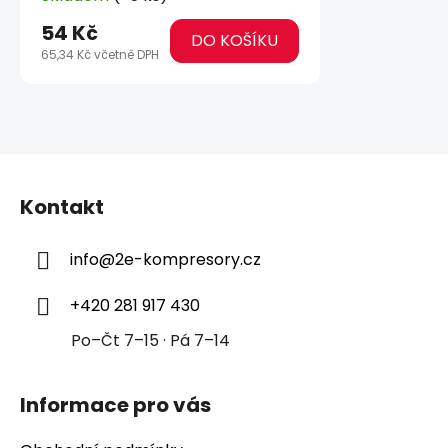
54 Kč
DO KOŠÍKU
65,34 Kč včetně DPH
Z
á
Kontakt
p
a
info
@
2e-kompresory.cz
t
í
+420 281 917 430
Po–Čt 7–15 · Pá 7–14
Informace pro vás