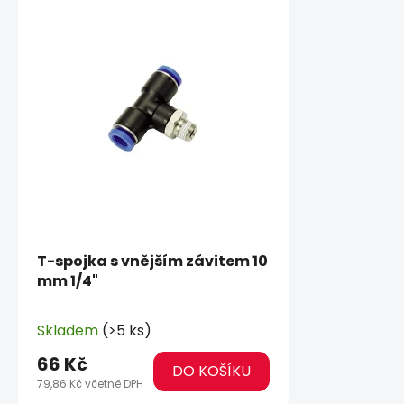
T-spojka s vnějším závitem 10
mm 1/4"
Skladem
(>5 ks)
66 Kč
DO KOŠÍKU
79,86 Kč včetně DPH