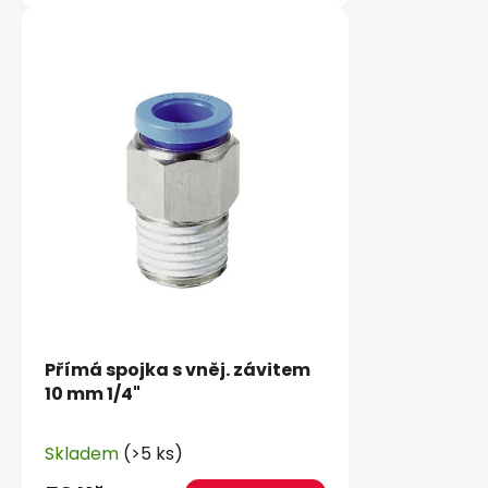
Přímá spojka s vněj. závitem
10 mm 1/4"
Skladem
(>5 ks)