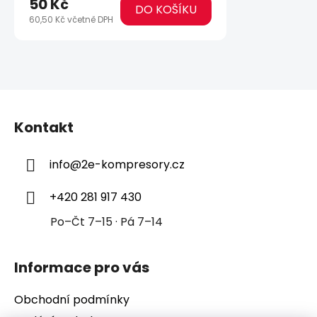
50 Kč
DO KOŠÍKU
60,50 Kč včetně DPH
Z
á
Kontakt
p
a
info
@
2e-kompresory.cz
t
í
+420 281 917 430
Po–Čt 7–15 · Pá 7–14
Informace pro vás
Obchodní podmínky