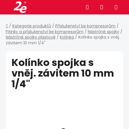
Přejít
Hledat
NÁKUPNÍ
na
obsah
KOŠÍK
Domů
/
Kategorie produktů
/
Příslušenství ke kompresorům
/
Fitinky a příslušenství ke kompresorům
/
Nástrčné spojky
/
Nástrčné spojky plastové
/
Kolínka
/
Kolínko spojka s vněj.
závitem 10 mm 1/4"
Kolínko spojka s
vněj. závitem 10 mm
1/4"