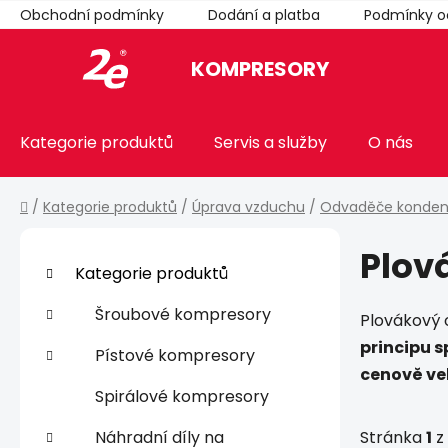
Přejít
Obchodní podmínky
Dodání a platba
Podmínky o
na
obsah
KOMPRESORY
Kategorie produktů
Servis a služby
O nás
Domů
/
Kategorie produktů
/
Úprava vzduchu
/
Odvaděče konden
P
Plov
o
K
Přeskočit
Kategorie produktů
a
kategorie
s
t
t
Šroubové kompresory
Plovákový 
e
r
principu 
g
Pístové kompresory
a
o
cenově ve
n
r
Spirálové kompresory
i
n
e
Náhradní díly na
Stránka
1
z
í