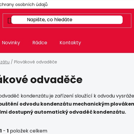
chrany osobních údajů
Novinky
Rádce
Kontakty
zátu
/
Plovákové odvaděče
ákové odvaděče
odvaděč kondenzátu je zařízení sloužící k odvodu vysráž
spuštění odvodu kondenzátu mechanickým plováke
lmi dostupný automatický odvaděč kondenzátu.
1
-
1
položek celkem