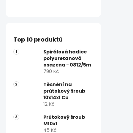
Top 10 produktů
Spirálová hadice
polyuretanová
osazena - 0812/5m
790 Kč
Těsnění na
průtokový šroub
10x14x1 Cu
12 Kč
Průtokový šroub
M10x1
45 Kč