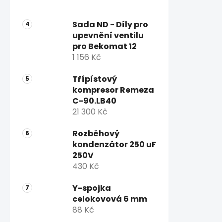
Sada ND - Díly pro
upevnění ventilu
pro Bekomat 12
1 156 Kč
Třípístový
kompresor Remeza
C-90.LB40
21 300 Kč
Rozběhový
kondenzátor 250 uF
250V
430 Kč
Y-spojka
celokovová 6 mm
88 Kč