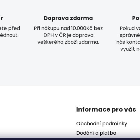
r
Doprava zdarma
Po
ete před
Při nákupu nad 10.000Kč bez
Pokud v
édnout.
DPH v ČR je doprava
správné
veškerého zboží zdarma.
nás kont
využít 
Informace pro vás
Obchodní podmínky
Dodání a platba