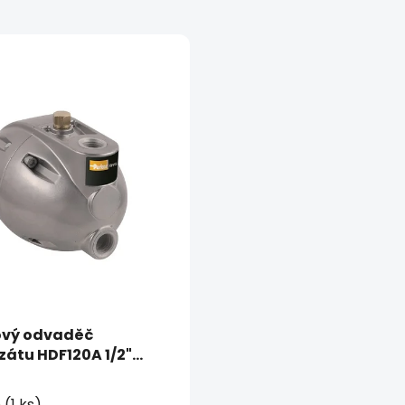
ový odvaděč
átu HDF120A 1/2"
Hiross
m
(1 ks)