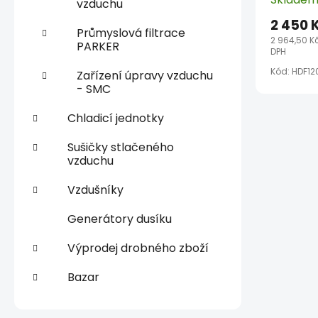
vzduchu
2 450 
Průmyslová filtrace
2 964,50 K
PARKER
DPH
Kód:
HDF12
Zařízení úpravy vzduchu
- SMC
Chladicí jednotky
Sušičky stlačeného
vzduchu
Vzdušníky
Generátory dusíku
Výprodej drobného zboží
Bazar