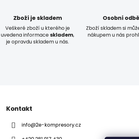
Zboží je skladem
Osobní odbě
Veškeré zboží u kterého je
Zboží skladem si můž
uvedena informace
skladem
,
nákupem u nás prohl
je opravdu skladem u nás.
Z
á
Kontakt
p
a
info
@
2e-kompresory.cz
t
í