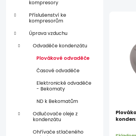
kompresory
p
V
a
Příslušenství ke
kompresorům
ý
n
p
e
Úprava vzduchu
i
l
s
Odvaděče kondenzátu
p
Plovákové odvaděče
r
o
Časové odvaděče
d
Elektronické odvaděče
u
- Bekomaty
k
t
ND k Bekomatům
ů
Plovák
Odlučovače oleje z
kondenz
kondenzátu
Parker 
Ohřívače stlačeného
Sklade