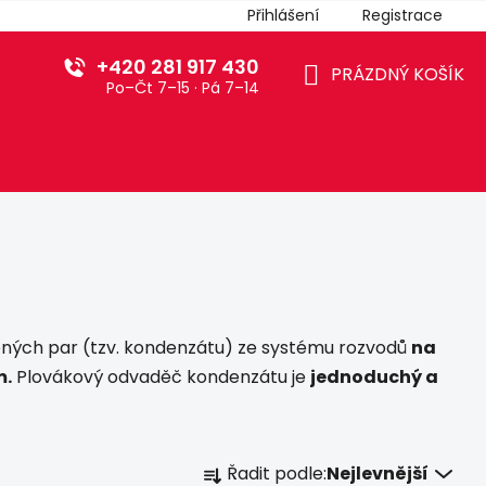
Přihlášení
Registrace
+420 281 917 430
PRÁZDNÝ KOŠÍK
Po–Čt 7–15 · Pá 7–14
NÁKUPNÍ
KOŠÍK
ených par (tzv. kondenzátu) ze systému rozvodů
na
m.
Plovákový odvaděč kondenzátu je
jednoduchý a
Ř
Řadit podle:
Nejlevnější
a