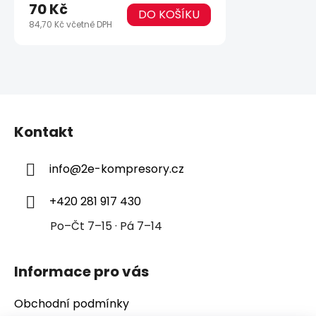
70 Kč
DO KOŠÍKU
84,70 Kč včetně DPH
Z
á
Kontakt
p
a
info
@
2e-kompresory.cz
t
í
+420 281 917 430
Po–Čt 7–15 · Pá 7–14
Informace pro vás
Obchodní podmínky