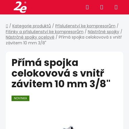
Přejít
Hledat
NÁKUPNÍ
na
obsah
KOŠÍK
Domů
/
Kategorie produktů
/
Příslušenství ke kompresorům
/
Fitinky a příslušenství ke kompresorům
/
Nástrčné spojky
/
Nástrčné spojky ocelové
/
Přímá spojka celokovová s vnitř
závitem 10 mm 3/8"
Přímá spojka
celokovová s vnitř
závitem 10 mm 3/8"
NOVINKA