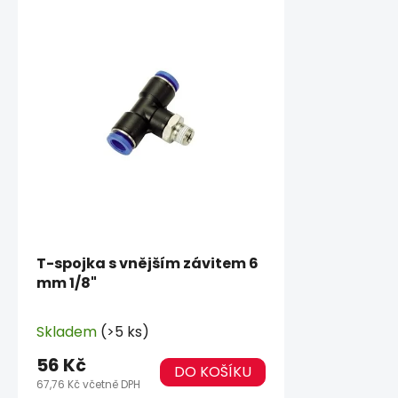
T-spojka s vnějším závitem 6
mm 1/8"
Skladem
(>5 ks)
56 Kč
DO KOŠÍKU
67,76 Kč včetně DPH