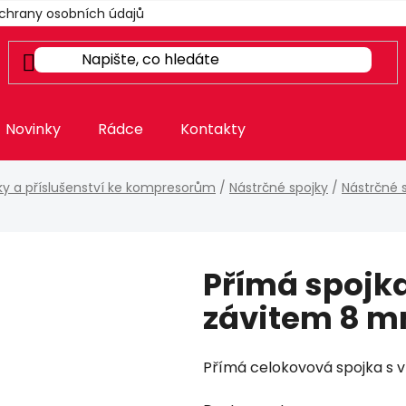
chrany osobních údajů
Novinky
Rádce
Kontakty
nky a příslušenství ke kompresorům
/
Nástrčné spojky
/
Nástrčné 
Přímá spojka
závitem 8 m
Přímá celokovová spojka s v