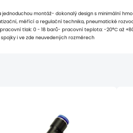
 a jednoduchou montáž- dokonalý design s minimální hmo
izační, měřící a regulační technika, pneumatické rozvod
racovní tlak: 0 - 18 barů- pracovní teplota: -20°C až +8
pojky i ve zde neuvedených rozměrech