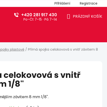
Přihlášení
Registrace
+420 281 917 430
PRÁZDNÝ KOŠÍK
Po–Čt 7–15 · Pá 7–14
NÁKUPNÍ
KOŠÍK
spojky plastové
/
Přímá spojka celokovová s vnitř závitem 8
 celokovová s vnitř
m 1/8"
nějším závitem 8 mm 1/8".