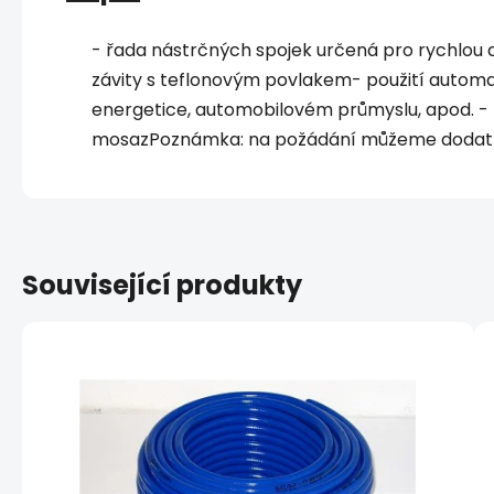
- řada nástrčných spojek určená pro rychlou
závity s teflonovým povlakem- použití automat
energetice, automobilovém průmyslu, apod. - p
mosazPoznámka: na požádání můžeme dodat s
Související produkty