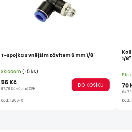
Kolí
T-spojka s vnějším závitem 6 mm 1/8"
1/8"
Skladem
(>5 ks)
Skl
56 Kč
DO KOŠÍKU
70 
67,76 Kč včetně DPH
84,70
Kód:
TB06-01
Kód: