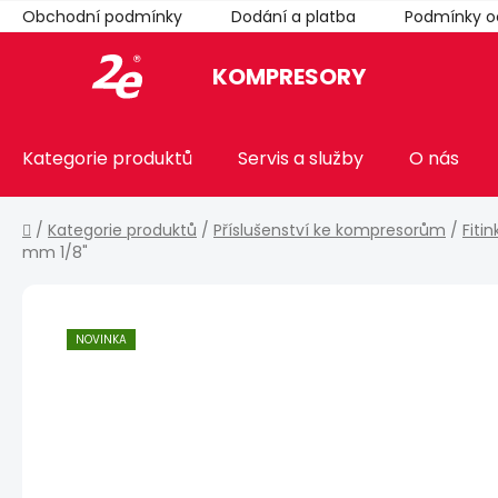
Přejít
Obchodní podmínky
Dodání a platba
Podmínky o
na
obsah
KOMPRESORY
Kategorie produktů
Servis a služby
O nás
Domů
/
Kategorie produktů
/
Příslušenství ke kompresorům
/
Fiti
mm 1/8"
NOVINKA