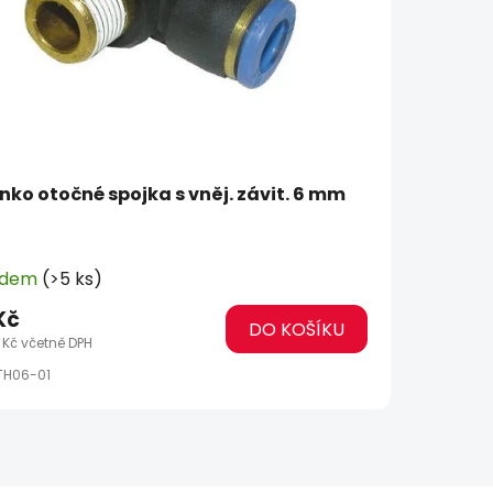
nko otočné spojka s vněj. závit. 6 mm
adem
(>5 ks)
Kč
DO KOŠÍKU
 Kč včetně DPH
TH06-01