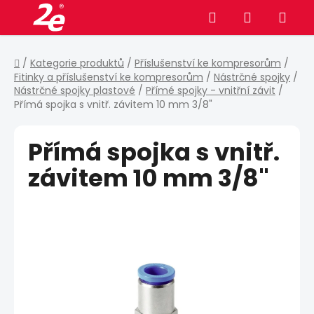
Přejít
Hledat
NÁKUPNÍ
na
obsah
KOŠÍK
Domů
/
Kategorie produktů
/
Příslušenství ke kompresorům
/
Fitinky a příslušenství ke kompresorům
/
Nástrčné spojky
/
Nástrčné spojky plastové
/
Přímé spojky - vnitřní závit
/
Přímá spojka s vnitř. závitem 10 mm 3/8"
Přímá spojka s vnitř.
závitem 10 mm 3/8"