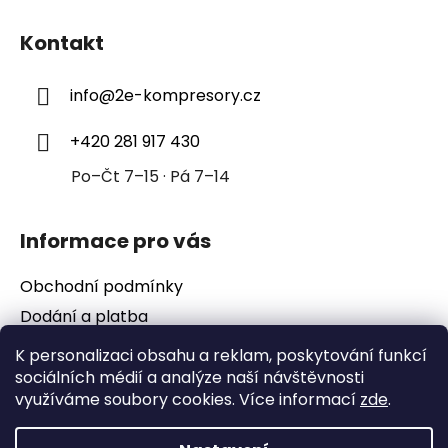
Z
á
Kontakt
p
a
info
@
2e-kompresory.cz
t
í
+420 281 917 430
Po–Čt 7–15 · Pá 7–14
Informace pro vás
Obchodní podmínky
Dodání a platba
Podmínky ochrany osobních údajů
K personalizaci obsahu a reklam, poskytování funkcí
sociálních médií a analýze naší návštěvnosti
využíváme soubory cookies. Více informací
zde
.