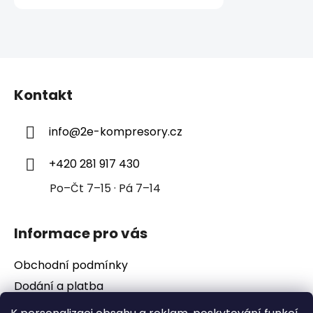
Z
á
Kontakt
p
a
info
@
2e-kompresory.cz
t
í
+420 281 917 430
Po–Čt 7–15 · Pá 7–14
Informace pro vás
Obchodní podmínky
Dodání a platba
Podmínky ochrany osobních údajů