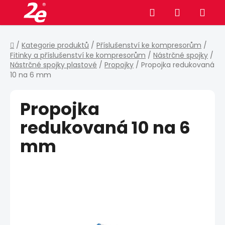
Přejít
Hledat
NÁKUPNÍ
na
obsah
KOŠÍK
Domů
/
Kategorie produktů
/
Příslušenství ke kompresorům
/
Fitinky a příslušenství ke kompresorům
/
Nástrčné spojky
/
Nástrčné spojky plastové
/
Propojky
/
Propojka redukovaná
10 na 6 mm
Propojka
redukovaná 10 na 6
mm