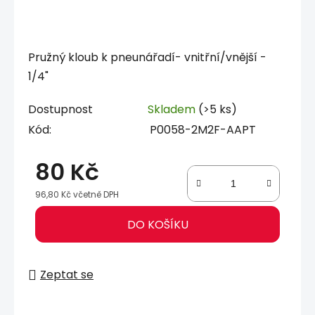
Pružný kloub k pneunářadí- vnitřní/vnější -
1/4"
Dostupnost
Skladem
(>5 ks)
Kód:
P0058-2M2F-AAPT
80 Kč
96,80 Kč včetně DPH
Měrná cena:
DO KOŠÍKU
Zeptat se