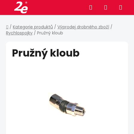
Přejít
Hledat
NÁKUPNÍ
na
obsah
KOŠÍK
Domů
/
Kategorie produktů
/
Výprodej drobného zboží
/
Rychlospojky
/
Pružný kloub
Pružný kloub