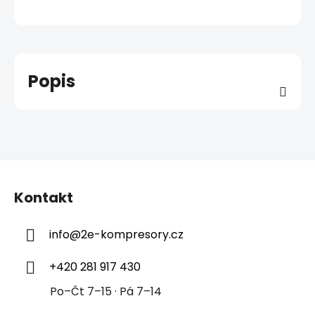
Popis
Z
á
Kontakt
p
a
info
@
2e-kompresory.cz
t
í
+420 281 917 430
Po–Čt 7–15 · Pá 7–14