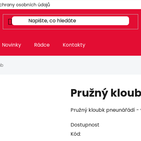
chrany osobních údajů
Novinky
Rádce
Kontakty
ub
Pružný klou
Pružný kloubk pneunářádí - v
Dostupnost
Kód: