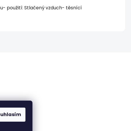
 použití: Stlačený vzduch- těsnící
ch údajů
ouhlasím