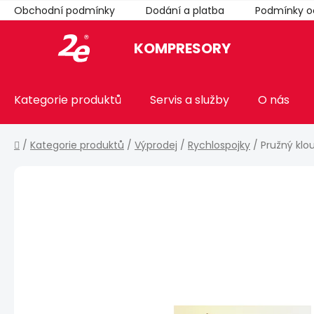
Přejít
Obchodní podmínky
Dodání a platba
Podmínky o
na
obsah
KOMPRESORY
Kategorie produktů
Servis a služby
O nás
Domů
/
Kategorie produktů
/
Výprodej
/
Rychlospojky
/
Pružný klo