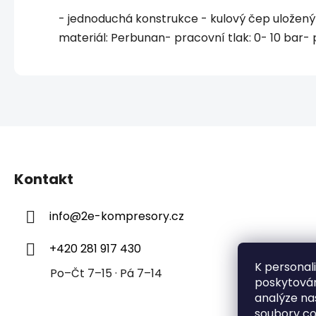
- jednoduchá konstrukce - kulový čep uložený
materiál: Perbunan- pracovní tlak: 0- 10 bar-
Z
á
Kontakt
p
a
info
@
2e-kompresory.cz
t
í
+420 281 917 430
K personal
Po–Čt 7–15 · Pá 7–14
poskytován
analýze na
soubory co