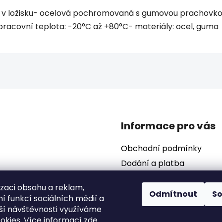
 v ložisku- ocelová pochromovaná s gumovou prachovkou-
 pracovní teplota: -20°C až +80°C- materiály: ocel, guma
Informace pro vás
Obchodní podmínky
Dodání a platba
Podmínky ochrany osobní
izaci obsahu a reklam,
Odmítnout
S
í funkcí sociálních médií a
ší návštěvnosti využíváme
okies. Více informací
zde
.