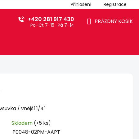
Přihlášení
Registrace
+420 281 917 430
PRÁZDNÝ KOŠÍK
Po–Čt 7–15 · Pá 7–14
NÁKUPNÍ
KOŠÍK
b
suvka / vnější 1/4"
Skladem
(>5 ks)
P0048-02PM-AAPT