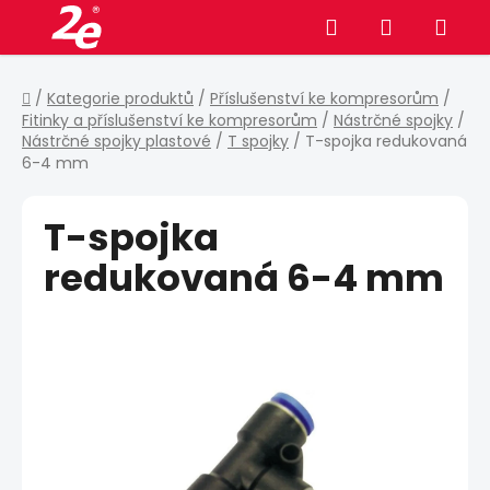
Přejít
Hledat
NÁKUPNÍ
na
obsah
KOŠÍK
Domů
/
Kategorie produktů
/
Příslušenství ke kompresorům
/
Fitinky a příslušenství ke kompresorům
/
Nástrčné spojky
/
Nástrčné spojky plastové
/
T spojky
/
T-spojka redukovaná
6-4 mm
T-spojka
redukovaná 6-4 mm