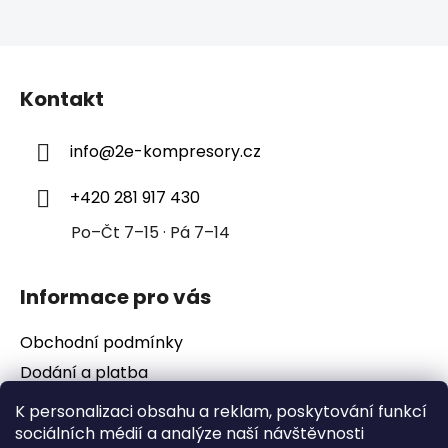
Z
á
Kontakt
p
a
info
@
2e-kompresory.cz
t
í
+420 281 917 430
Po–Čt 7–15 · Pá 7–14
Informace pro vás
Obchodní podmínky
Dodání a platba
Podmínky ochrany osobních údajů
K personalizaci obsahu a reklam, poskytování funkcí
sociálních médií a analýze naší návštěvnosti