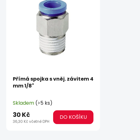
Přímá spojka s vněj. závitem 4
mm 1/8"
Skladem
(>5 ks)
30 Kč
DO KOŠÍKU
36,30 Kč včetně DPH