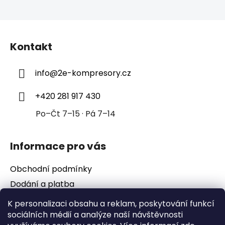
Z
á
Kontakt
p
a
info
@
2e-kompresory.cz
t
í
+420 281 917 430
Po–Čt 7–15 · Pá 7–14
Informace pro vás
Obchodní podmínky
Dodání a platba
Podmínky ochrany osobních údajů
K personalizaci obsahu a reklam, poskytování funkcí
sociálních médií a analýze naší návštěvnosti