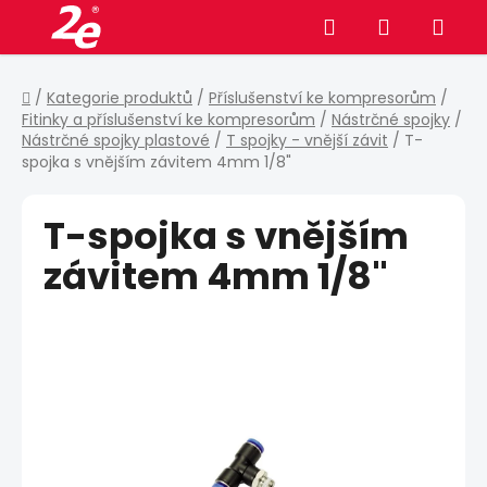
Přejít
Hledat
NÁKUPNÍ
na
obsah
KOŠÍK
Domů
/
Kategorie produktů
/
Příslušenství ke kompresorům
/
Fitinky a příslušenství ke kompresorům
/
Nástrčné spojky
/
Nástrčné spojky plastové
/
T spojky - vnější závit
/
T-
spojka s vnějším závitem 4mm 1/8"
T-spojka s vnějším
závitem 4mm 1/8"