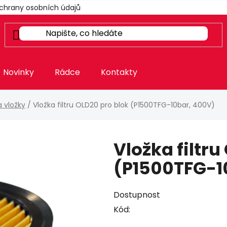
chrany osobních údajů
Novinky
Rádce
Kontakty
 a vložky
/
Vložka filtru OLD20 pro blok (P1500TFG-10bar, 400V)
Vložka filtru
(P1500TFG-1
Dostupnost
Kód: