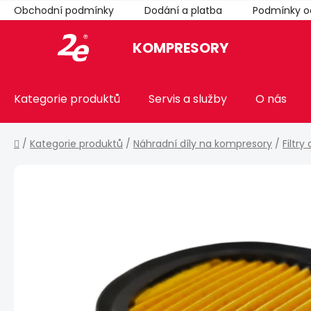
Přejít
Obchodní podmínky
Dodání a platba
Podmínky o
na
obsah
KOMPRESORY
Kategorie produktů
Servis a služby
O nás
Domů
/
Kategorie produktů
/
Náhradní díly na kompresory
/
Filtry