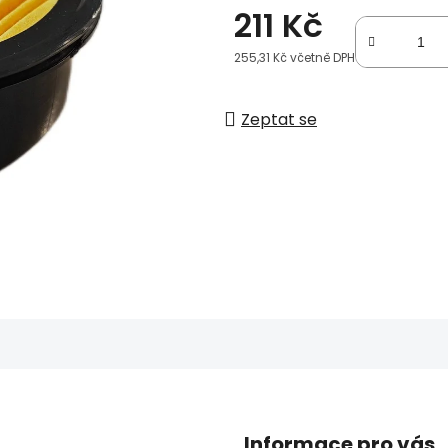
211 Kč
255,31 Kč včetně DPH
Měrná cena:
Zeptat se
Informace pro vás