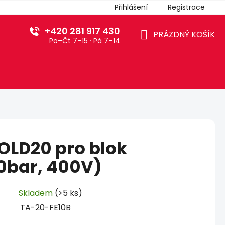
Přihlášení
Registrace
+420 281 917 430
PRÁZDNÝ KOŠÍK
Po–Čt 7–15 · Pá 7–14
NÁKUPNÍ
KOŠÍK
 OLD20 pro blok
0bar, 400V)
Skladem
(>5 ks)
TA-20-FE10B