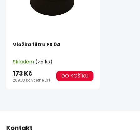
Vložka filtru FS 04
Skladem
(>5 ks)
173 Kč
DO KOŠÍKU
209,33 Kč včetně DPH
Z
á
Kontakt
p
a