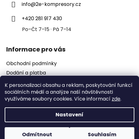
info
@
2e-kompresory.cz
t
í
+420 281 917 430
Po–Čt 7–15 · Pá 7–14
Informace pro vás
Obchodní podmínky
Dodání a platba
Podmínky ochrany osobních údajů
K personalizaci obsahu a reklam, poskytování funkcí
sociálních médií a analýze naší návštěvnosti
využíváme soubory cookies. Více informací
zde
.
Nastavení
Vytvořil Shoptet
Copyright 2026
2e-kompresory
. Všechna práva
vyhrazena.
Upravit nastavení cookies
E-shop od Juli&Tom
Odmítnout
Souhlasím