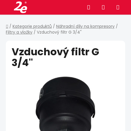
Přejít
Hledat
NÁKUPNÍ
na
obsah
KOŠÍK
Domů
/
Kategorie produktů
/
Náhradní díly na kompresory
/
Filtry a vložky
/
Vzduchový filtr G 3/4"
Vzduchový filtr G
3/4"