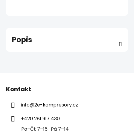
Popis
Z
á
Kontakt
p
a
info
@
2e-kompresory.cz
t
í
+420 281 917 430
Po–Čt 7–15 · Pá 7–14