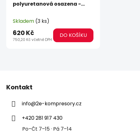
polyuretanová osazena -
0508/10m
Skladem
(3 ks)
620 Kč
DO KOŠÍKU
750,20 Kč včetně DPH
Z
á
Kontakt
p
a
info
@
2e-kompresory.cz
t
í
+420 281 917 430
Po–Čt 7–15 · Pá 7–14