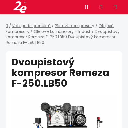
Přejít
Hledat
NÁKUPNÍ
na
obsah
KOŠÍK
Domů
/
Kategorie produktů
/
Pístové kompresory
/
Olejové
kompresory
/
Olejové kompresory - Indust
/
Dvoupístový
kompresor Remeza F-250.LB50
Dvoupístový kompresor
Remeza F-250.LB50
Dvoupístový
kompresor Remeza
F-250.LB50