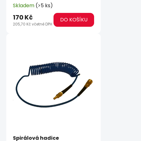
Skladem
(>5 ks)
170 Kč
DO KOŠÍKU
205,70 Kč včetně DPH
Spirálová hadice