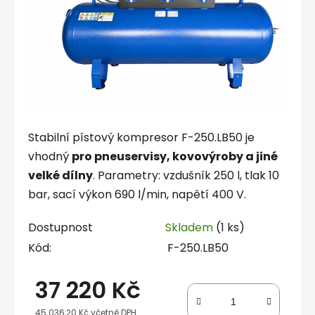
Stabilní pístový kompresor F-250.LB50 je
vhodný
pro pneuservisy, kovovýroby a jiné
velké dílny
. Parametry: vzdušník 250 l, tlak 10
bar, sací výkon 690 l/min, napětí 400 V.
Dostupnost
Skladem
(1 ks)
Kód:
F-250.LB50
37 220 Kč
45 036,20 Kč včetně DPH