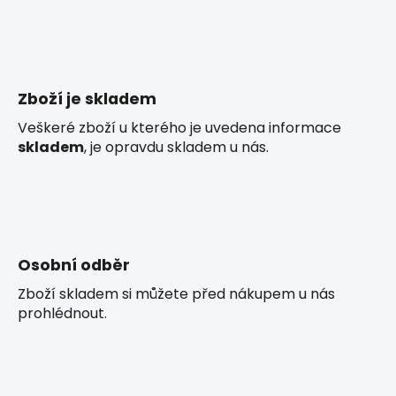
l
á
d
a
c
Zboží je skladem
í
p
Veškeré zboží u kterého je uvedena informace
r
skladem
, je opravdu skladem u nás.
v
k
y
v
ý
p
Osobní odběr
i
Zboží skladem si můžete před nákupem u nás
s
prohlédnout.
u