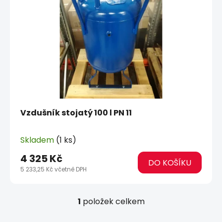
d
s
u
p
k
r
t
o
ů
d
u
k
t
ů
Vzdušník stojatý 100 l PN 11
Skladem
(1 ks)
4 325 Kč
DO KOŠÍKU
5 233,25 Kč včetně DPH
1
položek celkem
O
v