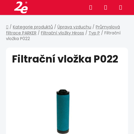
Přejít
Hledat
NÁKUPNÍ
na
obsah
KOŠÍK
Domů
/
Kategorie produktů
/
Úprava vzduchu
/
Průmyslová
filtrace PARKER
/
Filtrační vložky Hiross
/
Typ P
/
Filtrační
vložka P022
Filtrační vložka P022