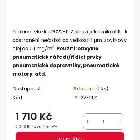
Filtrační vložka P022-ELZ slouží jako mikrofiltr k
odstranění nečistot do velikosti 1 µm, zbytkový
3
olej do 0,1 mg/m
.
Použití: obvyklé
pneumatické nářadí/řídící prvky,
pneumatické dopravníky, pneumatické
motory, atd.
Dostupnost
Skladem
(1 ks)
Kód:
P022-ELZ
1 710 Kč
2 069,10 Kč včetně DPH
Měrná cena:
DO KOŠÍKU