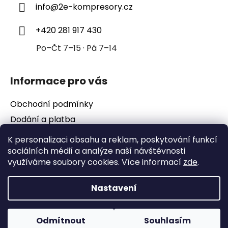
info
@
2e-kompresory.cz
t
í
+420 281 917 430
Po–Čt 7–15 · Pá 7–14
Informace pro vás
Obchodní podmínky
Dodání a platba
Podmínky ochrany osobních údajů
K personalizaci obsahu a reklam, poskytování funkcí
sociálních médií a analýze naší návštěvnosti
využíváme soubory cookies. Více informací
zde
.
Nastavení
Vytvořil Shoptet
Copyright 2026
2e-kompresory
. Všechna práva
vyhrazena.
Upravit nastavení cookies
E-shop od Juli&Tom
Odmítnout
Souhlasím