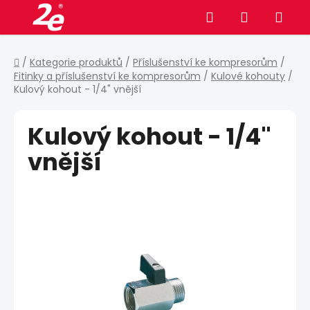
Přejít
Hledat
NÁKUPNÍ
na
obsah
KOŠÍK
Domů
/
Kategorie produktů
/
Příslušenství ke kompresorům
/
Fitinky a příslušenství ke kompresorům
/
Kulové kohouty
/
Kulový kohout - 1/4" vnější
Kulový kohout - 1/4"
vnější