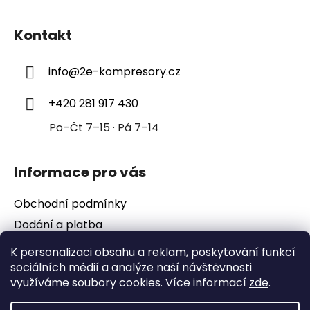
Z
á
Kontakt
p
a
info
@
2e-kompresory.cz
t
í
+420 281 917 430
Po–Čt 7–15 · Pá 7–14
Informace pro vás
Obchodní podmínky
Dodání a platba
Podmínky ochrany osobních údajů
K personalizaci obsahu a reklam, poskytování funkcí
sociálních médií a analýze naší návštěvnosti
využíváme soubory cookies. Více informací
zde
.