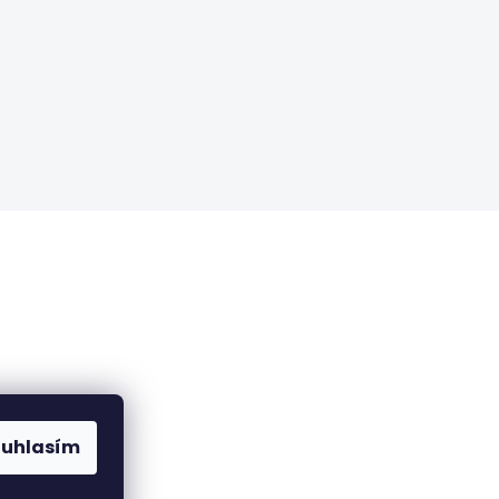
ch údajů
ouhlasím