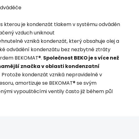
odváděče
es kterou je kondenzát tlakem v systému odváděn
lačený vzduch uniknout
hnutelně vzniká kondenzát, který obsahuje olej a
ické odvádění kondenzátu bez nezbytné ztráty
dardem BEKOMAT®.
Společnost BEKO je s více než
znamější značka v oblasti kondenzatní
. Protože kondenzát vzniká nepravidelně v
presoru, amortizuje se BEKOMAT® se svým
nými vypouštěcími ventily často již během půl