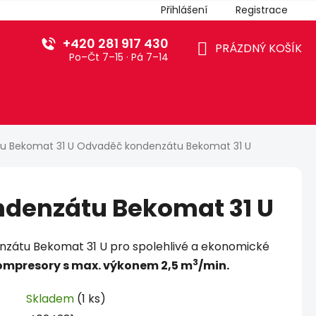
Přihlášení
Registrace
+420 281 917 430
PRÁZDNÝ KOŠÍK
Po–Čt 7–15 · Pá 7–14
NÁKUPNÍ
KOŠÍK
u Bekomat 31 U
Odvaděč kondenzátu Bekomat 31 U
denzátu Bekomat 31 U
nzátu Bekomat 31 U pro spolehlivé a ekonomické
3
ompresory s max. výkonem 2,5 m
/min.
Skladem
(1 ks)