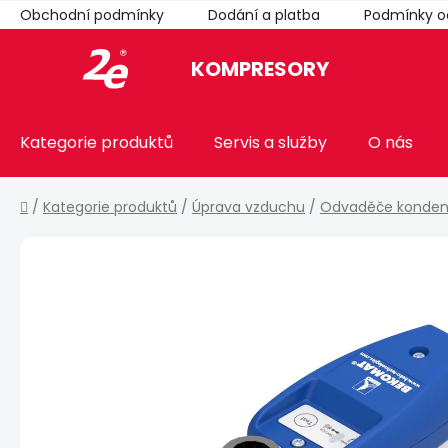
Přejít
Obchodní podmínky
Dodání a platba
Podmínky o
na
obsah
KOMPRESORY
Kategorie produktů
Servis a služby
O nás
Domů
/
Kategorie produktů
/
Úprava vzduchu
/
Odvaděče konden