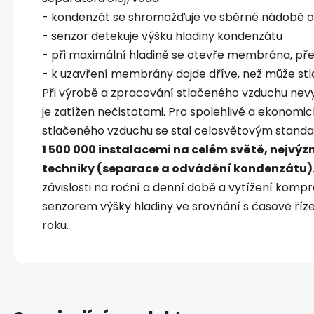
- kondenzát se shromažďuje ve sběrné nádobě 
- senzor detekuje výšku hladiny kondenzátu
- při maximální hladině se otevře membrána, př
- k uzavření membrány dojde dříve, než může st
Při výrobě a zpracování stlačeného vzduchu nevy
je zatížen nečistotami. Pro spolehlivé a ekonom
stlačeného vzduchu se stal celosvětovým stan
1 500 000 instalacemi na celém světě, nejvý
techniky (separace a odvádění kondenzátu)
závislosti na roční a denní době a vytížení kom
senzorem výšky hladiny ve srovnání s časově říze
roku.