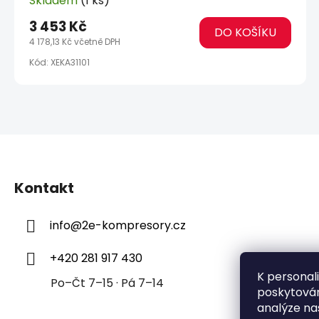
Skladem
(1 ks)
3 453 Kč
DO KOŠÍKU
4 178,13 Kč včetně DPH
Kód:
XEKA31101
Z
á
Kontakt
p
a
info
@
2e-kompresory.cz
t
í
+420 281 917 430
K personal
Po–Čt 7–15 · Pá 7–14
poskytován
analýze na