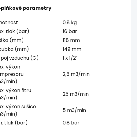
plňkové parametry
otnost
0.8 kg
x. tlak (bar)
16 bar
ška (mm)
118 mm
oubka (mm)
149 mm
ípoj vzduchu (G)
1 x 1/2"
x. výkon
mpresoru
2,5 m3/min
3/min)
x. výkon fitru
25 m3/min
3/min)
x. výkon sušiče
5 m3/min
3/min)
n. tlak (bar)
0,8 bar