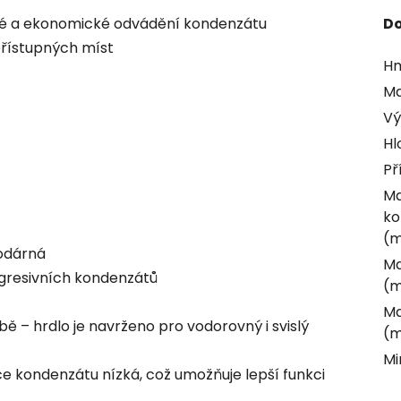
ivé a ekonomické odvádění kondenzátu
Do
přístupných míst
Hm
Ma
Vý
Hl
Př
Ma
ko
(m
podárná
Ma
 agresivních kondenzátů
(m
Ma
bě – hrdlo je navrženo pro vodorovný i svislý
(m
Mi
e kondenzátu nízká, což umožňuje lepší funkci