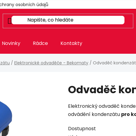
chrany osobních údajů
Novinky
Rádce
Kontakty
zátu
/
Elektronické odvaděče - Bekomaty
/
Odvaděč kondenzát
Odvaděč kon
Elektronický odvaděč konde
odvádění kondenzátu
pro k
Dostupnost