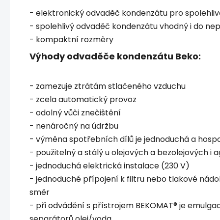
- elektronický odvaděč kondenzátu pro spolehl
- spolehlivý odvaděč kondenzátu vhodný i do ne
- kompaktní rozměry
Výhody odvaděče kondenzátu Beko:
- zamezuje ztrátám stlačeného vzduchu
- zcela automatický provoz
- odolný vůči znečištění
- nenáročný na údržbu
- výměna spotřebních dílů je jednoduchá a hos
- použitelný a stálý u olejových a bezolejových i
- jednoduchá elektrická instalace (230 V)
- jednoduché přípojení k filtru nebo tlakové nádo
směr
- při odvádění s přístrojem BEKOMAT® je emulgac
separátorů olej/voda