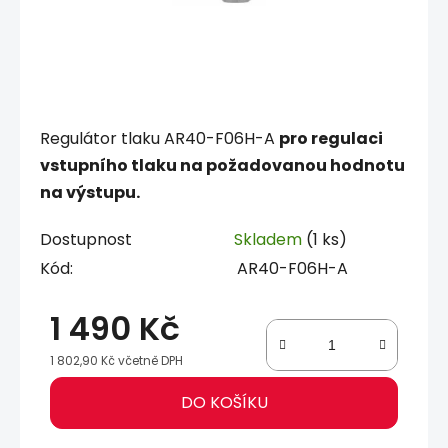
Regulátor tlaku AR40-F06H-A
pro regulaci
vstupního tlaku na požadovanou hodnotu
na výstupu.
Dostupnost
Skladem
(1 ks)
Kód:
AR40-F06H-A
1 490 Kč
1 802,90 Kč včetně DPH
Měrná cena:
DO KOŠÍKU