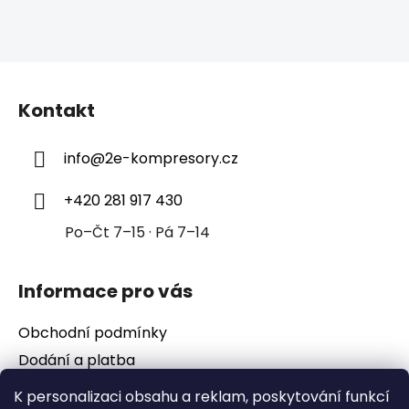
Z
á
Kontakt
p
a
info
@
2e-kompresory.cz
t
í
+420 281 917 430
Po–Čt 7–15 · Pá 7–14
Informace pro vás
Obchodní podmínky
Dodání a platba
Podmínky ochrany osobních údajů
K personalizaci obsahu a reklam, poskytování funkcí