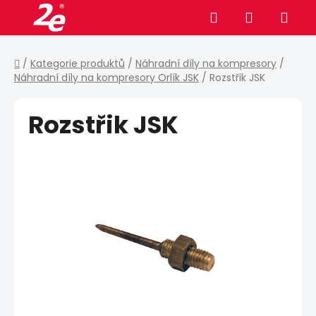
Přejít
Hledat
NÁKUPNÍ
na
obsah
KOŠÍK
Domů
/
Kategorie produktů
/
Náhradní díly na kompresory
/
Náhradní díly na kompresory Orlík JSK
/
Rozstřik JSK
Rozstřik JSK