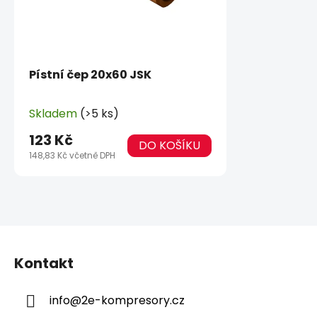
Pístní čep 20x60 JSK
Skladem
(>5 ks)
123 Kč
DO KOŠÍKU
148,83 Kč včetně DPH
Z
á
Kontakt
p
a
info
@
2e-kompresory.cz
t