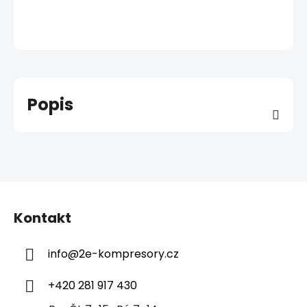
Popis
Z
á
Kontakt
p
a
info
@
2e-kompresory.cz
t
í
+420 281 917 430