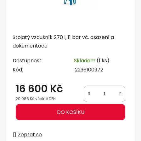
Stojatý vzdušník 270 l, 11 bar vč. osazení a
dokumentace
Dostupnost
Skladem
(1 ks)
Kód:
2236100972
16 600 Kč
20 086 Kč včetně DPH
Měrná cena:
DO KOŠÍKU
Zeptat se