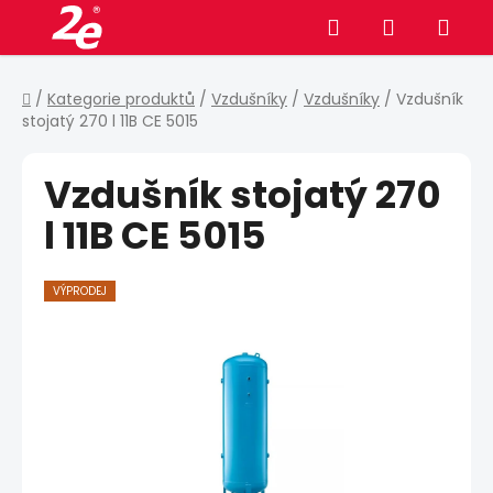
Přejít
Hledat
NÁKUPNÍ
na
obsah
KOŠÍK
Domů
/
Kategorie produktů
/
Vzdušníky
/
Vzdušníky
/
Vzdušník
stojatý 270 l 11B CE 5015
Vzdušník stojatý 270
l 11B CE 5015
VÝPRODEJ